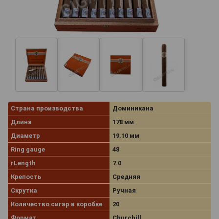
Страна производства
Доминикана
Длина
178 мм
Диаметр
19.10 мм
Ring gauge
48
rLength
7.0
Крепость
Средняя
Скрутка
Ручная
Количество сигар в коробке
20
Формат
Churchill