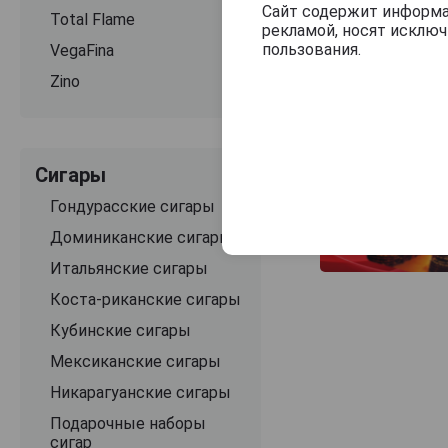
Сайт содержит информац
Total Flame
рекламой, носят исклю
пользования.
VegaFina
Zino
Сигары
Гондурасские сигары
Доминиканские сигары
Итальянские сигары
Коста-риканские сигары
Кубинские сигары
Мексиканские сигары
Никарагуанские сигары
Подарочные наборы
сигар