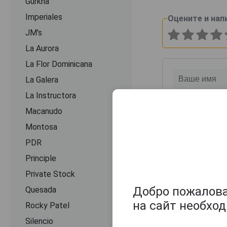
Gurkha
Imperiales
Оцените и нап
JM's
La Aurora
La Flor Dominicana
La Galera
La Instructora
Macanudo
Montosa
PDR
Principle
Private Stock
Добро пожаловат
Quesada
на сайт необхо
Rocky Patel
Silencio