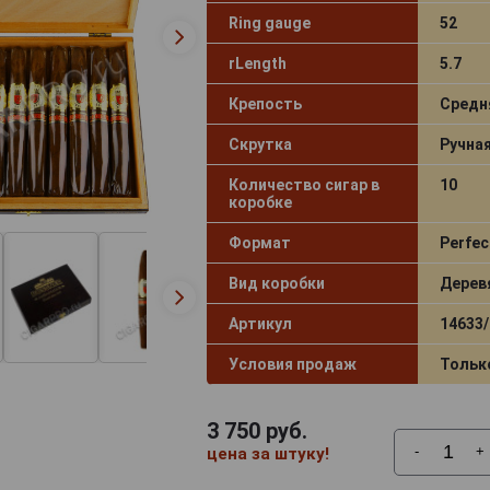
Ring gauge
52
rLength
5.7
Крепость
Средн
Скрутка
Ручна
Количество сигар в
10
коробке
Формат
Perfec
Вид коробки
Дерев
Артикул
14633/
Условия продаж
Тольк
3 750
руб.
-
+
цена за штуку!