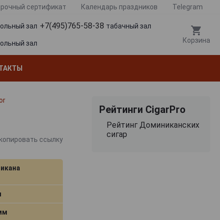
рочный сертификат
Календарь праздников
Telegram
+7(495)765-58-38
гольный зал
табачный зал
Корзина
гольный зал
ТАКТЫ
or
Рейтинги CigarPro
Рейтинг Доминиканских
сигар
копировать ссылку
икана
м
 мм