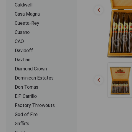
Caldwell
Casa Magna
Cuesta-Rey
Cusano
CАО
Davidoff
Davtian
Diamond Crown
Dominican Estates
Don Tomas
E.P. Carrillo
Factory Throwouts
God of Fire
Griffin's