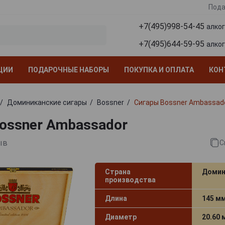
Пода
+7(495)998-54-45
алко
+7(495)644-59-95
алко
ЦИИ
ПОДАРОЧНЫЕ НАБОРЫ
ПОКУПКА И ОПЛАТА
КОН
Доминиканские сигары
Bossner
Сигары Bossner Ambassad
ossner Ambassador
ыв
С
Страна
Домин
производства
Длина
145 м
Диаметр
20.60