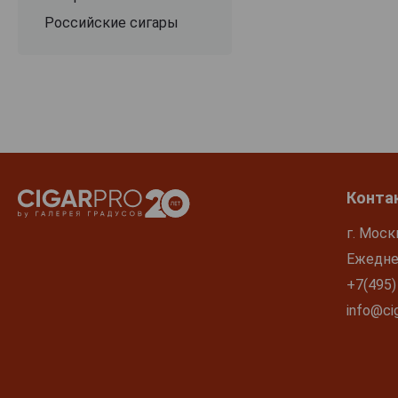
Российские сигары
Конта
г. Моск
Ежеднев
+7(495)
info@cig