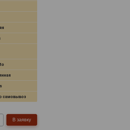
яя
я
to
янная
s
о самовывоз
В заявку