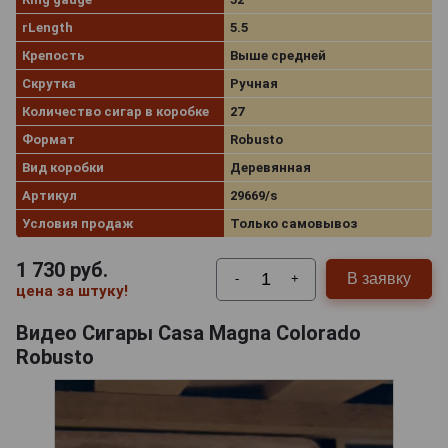
rLength
5.5
Крепость
Выше средней
Скрутка
Ручная
Количество сигар в коробке
27
Формат
Robusto
Вид коробки
Деревянная
Артикул
29669/s
Условия продаж
Только самовывоз
1 730
руб.
В заявку
-
+
цена за штуку!
Видео Сигары Casa Magna Colorado
Robusto