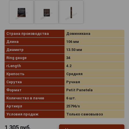
Страна производства
Доминикана
Длина
106 мм
Диаметр
13.50 мм
Ring gauge
34
rLength
4.2
Крепость
Средняя
Скрутка
Ручная
Формат
Petit Panetela
Количество в пачке
6 шт.
Артикул
25796/s
Условия продаж
Только самовывоз
1 305
руб.