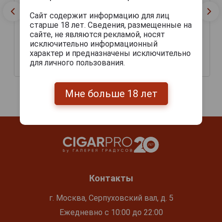
Сайт содержит информацию для лиц
старше 18 лет. Сведения, размещенные на
сайте, не являются рекламой, носят
Сигары Davidoff Winston
исключительно информационный
Сигары Davidoff
Churchill Robusto
характер и предназначены исключительно
Nicaragua Diadema
для личного пользования.
4 540 руб.
3 880 руб.
Мне больше 18 лет
Контакты
г. Москва, Серпуховский вал, д. 5
Ежедневно с 10:00 до 22:00