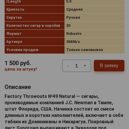
rLength
5.5
Крепость
Средняя
Скрутка
Ручная
Количество сигар в коробке
20
Формат
Robusto
Артикул
30406/s
Условия продаж
Только самовывоз
1 500
руб.
В заявку
-
+
цена за штуку!
Описание
Factory Throwouts №49 Natural — сигары,
производимые компанией J.C. Newman в Тампе,
штат Флорида, США. Начинка состоит из смеси
длинных и коротких наполнителей, включает в себя
табаки из Доминиканы и Никарагуа. Покровный
лист Sungrown выращивают в Эквадоре под