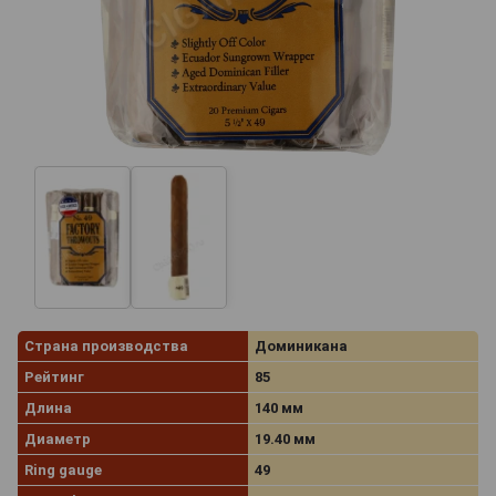
Страна производства
Доминикана
Рейтинг
85
Длина
140 мм
Диаметр
19.40 мм
Ring gauge
49