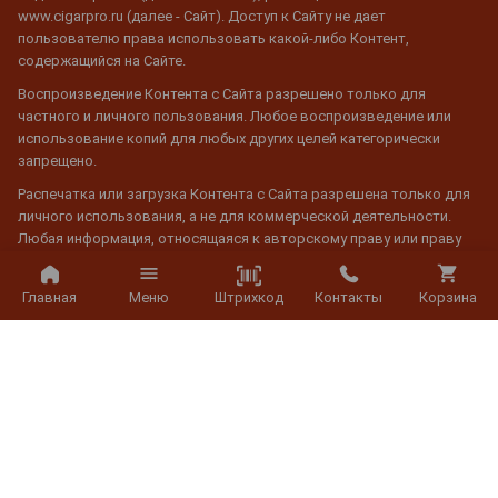
www.cigarpro.ru (далее - Сайт). Доступ к Сайту не дает
пользователю права использовать какой-либо Контент,
содержащийся на Сайте.
Воспроизведение Контента с Сайта разрешено только для
частного и личного пользования. Любое воспроизведение или
использование копий для любых других целей категорически
запрещено.
Распечатка или загрузка Контента с Сайта разрешена только для
личного использования, а не для коммерческой деятельности.
Любая информация, относящаяся к авторскому праву или праву
собственности, не может быть изменена, и при ее использовании
обязательна активная гиперссылка на сайт www.cigarpro.ru
Штрихкод
Главная
Меню
Контакты
Корзина
© 2026 CigarPro.ru, ООО "Галерея Градусов", ИНН 7725501624,
Лицензия №77РПА0003933 c 20 апреля 2007 г. до 19 апреля 2027 г.
Все права защищены.