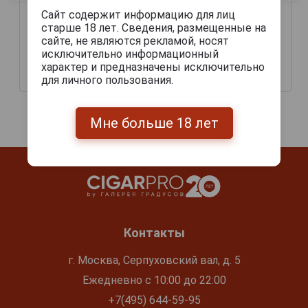
Сайт содержит информацию для лиц
старше 18 лет. Сведения, размещенные на
сайте, не являются рекламой, носят
Gurkha Grand Reserve
Сигары Gurkha Grand
исключительно информационный
Pyramid
Reserva Robusto
характер и предназначены исключительно
для личного пользования.
3 205 руб.
3 000 руб.
Мне больше 18 лет
Контакты
г. Москва, Серпуховский вал, д. 5
Ежедневно с 10:00 до 22:00
+7(495) 644-59-95