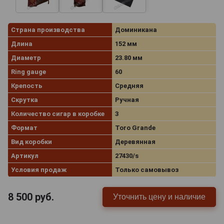
Страна производства
Доминикана
Длина
152 мм
Диаметр
23.80 мм
Ring gauge
60
Крепость
Средняя
Скрутка
Ручная
Количество сигар в коробке
3
Формат
Toro Grande
Вид коробки
Деревянная
Артикул
27430/s
Условия продаж
Только самовывоз
8 500
руб.
Уточнить цену и наличие