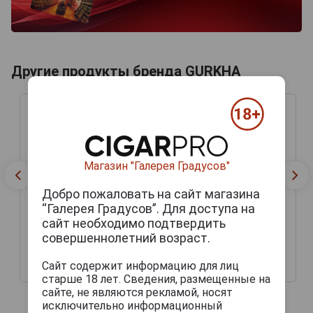
Другие продукты бренда GURKHA
Магазин "Галерея Градусов"
Добро пожаловать на сайт магазина
“Галерея Градусов”. Для доступа на
сайт необходимо подтвердить
совершеннолетний возраст.
Gurkha Grand Reserve
Сигары Gurkha Grand
Pyramid
Reserva Robusto
Сайт содержит информацию для лиц
3 205 руб.
3 000 руб.
старше 18 лет. Сведения, размещенные на
сайте, не являются рекламой, носят
исключительно информационный