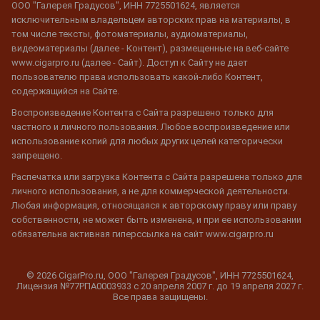
ООО "Галерея Градусов", ИНН 7725501624, является
исключительным владельцем авторских прав на материалы, в
том числе тексты, фотоматериалы, аудиоматериалы,
видеоматериалы (далее - Контент), размещенные на веб-сайте
www.cigarpro.ru (далее - Сайт). Доступ к Сайту не дает
пользователю права использовать какой-либо Контент,
содержащийся на Сайте.
Воспроизведение Контента с Сайта разрешено только для
частного и личного пользования. Любое воспроизведение или
использование копий для любых других целей категорически
запрещено.
Распечатка или загрузка Контента с Сайта разрешена только для
личного использования, а не для коммерческой деятельности.
Любая информация, относящаяся к авторскому праву или праву
собственности, не может быть изменена, и при ее использовании
обязательна активная гиперссылка на сайт www.cigarpro.ru
© 2026 CigarPro.ru, ООО "Галерея Градусов", ИНН 7725501624,
Лицензия №77РПА0003933 c 20 апреля 2007 г. до 19 апреля 2027 г.
Все права защищены.