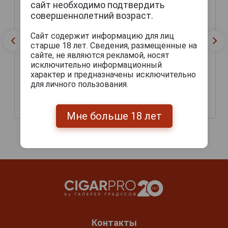
сайт необходимо подтвердить
совершеннолетний возраст.
Сайт содержит информацию для лиц
старше 18 лет. Сведения, размещенные на
сайте, не являются рекламой, носят
исключительно информационный
характер и предназначены исключительно
для личного пользования.
Gurkha Grand Reserve
Сигары Gurkha Grand
Pyramid
Reserva Robusto
3 205 руб.
3 000 руб.
Мне больше 18 лет
Контакты