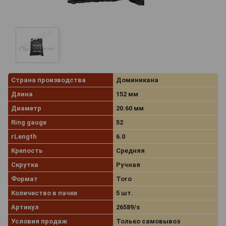
Страна производства
Доминикана
Длина
152 мм
Диаметр
20.60 мм
Ring gauge
52
rLength
6.0
Крепость
Средняя
Скрутка
Ручная
Формат
Toro
Количество в пачке
5 шт.
Артикул
26589/s
Условия продаж
Только самовывоз