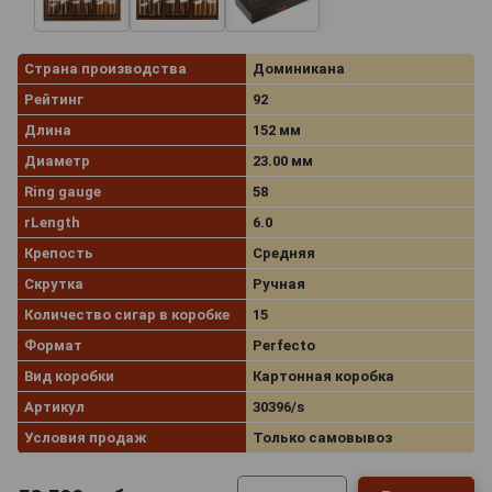
Страна производства
Доминикана
Рейтинг
92
Длина
152 мм
Диаметр
23.00 мм
Ring gauge
58
rLength
6.0
Крепость
Средняя
Скрутка
Ручная
Количество сигар в коробке
15
Формат
Perfecto
Вид коробки
Картонная коробка
Артикул
30396/s
Условия продаж
Только самовывоз