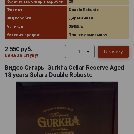
Количество сигар в коробке
20
Формат
Double Robusto
Вид коробки
Деревянная
Артикул
25955/s
Условия продаж
Только самовывоз
2 550
руб.
В заявку
-
+
цена за штуку!
Видео Сигары Gurkha Cellar Reserve Aged
18 years Solara Double Robusto