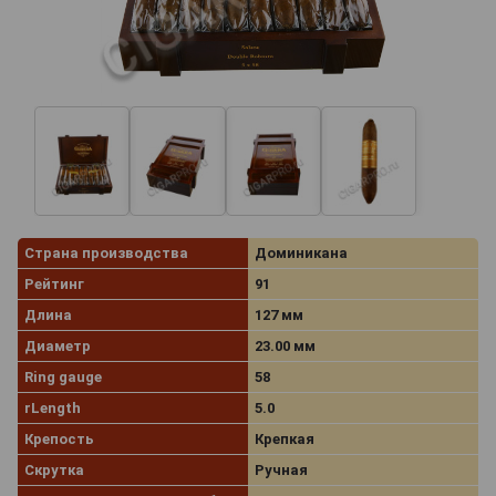
Страна производства
Доминикана
Рейтинг
91
Длина
127 мм
Диаметр
23.00 мм
Ring gauge
58
rLength
5.0
Крепость
Крепкая
Скрутка
Ручная