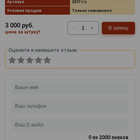
Артикул
28711/s
Условия продаж
Только самовывоз
3 000
руб.
В заявку
-
+
цена за штуку!
Оцените и напишите отзыв:
0
из 2000 знаков