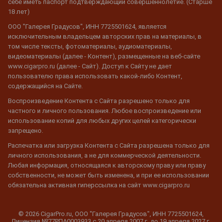
себе иметь паспорт подтверждающий совершеннолетие. (Старше
18 лет)
ООО "Галерея Градусов", ИНН 7725501624, является
исключительным владельцем авторских прав на материалы, в
том числе тексты, фотоматериалы, аудиоматериалы,
видеоматериалы (далее - Контент), размещенные на веб-сайте
www.cigarpro.ru (далее - Сайт). Доступ к Сайту не дает
пользователю права использовать какой-либо Контент,
содержащийся на Сайте.
Воспроизведение Контента с Сайта разрешено только для
частного и личного пользования. Любое воспроизведение или
использование копий для любых других целей категорически
запрещено.
Распечатка или загрузка Контента с Сайта разрешена только для
личного использования, а не для коммерческой деятельности.
Любая информация, относящаяся к авторскому праву или праву
собственности, не может быть изменена, и при ее использовании
обязательна активная гиперссылка на сайт www.cigarpro.ru
© 2026 CigarPro.ru, ООО "Галерея Градусов", ИНН 7725501624,
Лицензия №77РПА0003933 c 20 апреля 2007 г. до 19 апреля 2027 г.