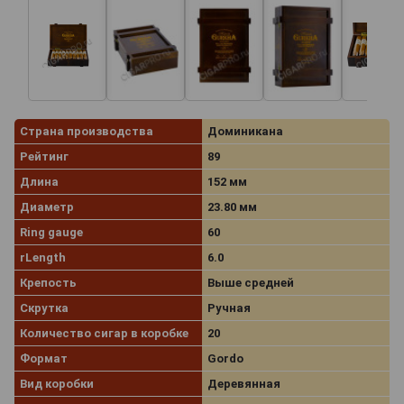
Страна производства
Доминикана
Рейтинг
89
Длина
152 мм
Диаметр
23.80 мм
Ring gauge
60
rLength
6.0
Крепость
Выше средней
Скрутка
Ручная
Количество сигар в коробке
20
Формат
Gordo
Вид коробки
Деревянная