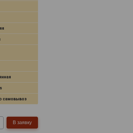
яя
я
янная
s
о самовывоз
В заявку