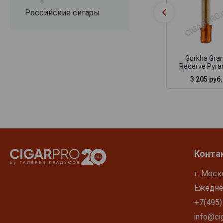
Российские сигары
Gurkha Gra
Reserve Pyra
3 205 руб.
Конта
г. Моск
Ежеднев
+7(495)
info@cig