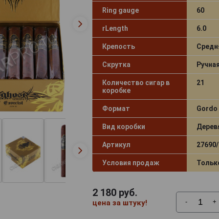
Ring gauge
60
rLength
6.0
Крепость
Средн
Скрутка
Ручна
Количество сигар в
21
коробке
Формат
Gordo
Вид коробки
Дерев
Артикул
27690/
Условия продаж
Тольк
2 180
руб.
-
+
цена за штуку!