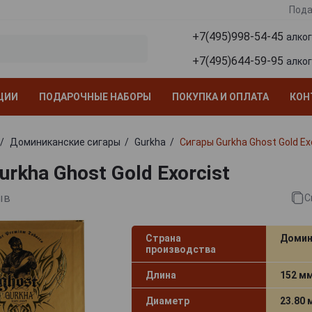
Пода
+7(495)998-54-45
алко
+7(495)644-59-95
алко
ЦИИ
ПОДАРОЧНЫЕ НАБОРЫ
ПОКУПКА И ОПЛАТА
КОН
Доминиканские сигары
Gurkha
Сигары Gurkha Ghost Gold Ex
rkha Ghost Gold Exorcist
ыв
С
Страна
Домин
производства
Длина
152 м
Диаметр
23.80