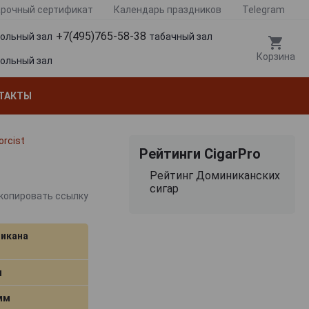
рочный сертификат
Календарь праздников
Telegram
+7(495)765-58-38
гольный зал
табачный зал
Корзина
гольный зал
ТАКТЫ
orcist
Рейтинги CigarPro
Рейтинг Доминиканских
сигар
копировать ссылку
икана
м
 мм