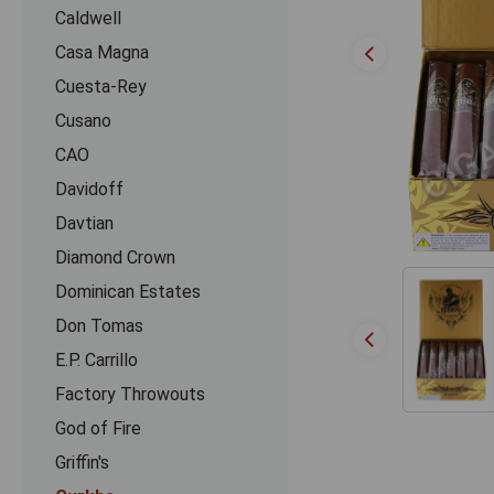
Caldwell
Casa Magna
Cuesta-Rey
Cusano
CАО
Davidoff
Davtian
Diamond Crown
Dominican Estates
Don Tomas
E.P. Carrillo
Factory Throwouts
God of Fire
Griffin's