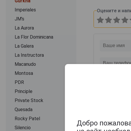
Gurkha
Imperiales
Оцените и нап
JM's
La Aurora
La Flor Dominicana
La Galera
La Instructora
Macanudo
Montosa
PDR
Principle
Private Stock
Quesada
Rocky Patel
Добро пожаловат
Silencio