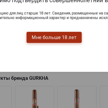
димо подтвердить совершеннолетний в
ию для лиц старше 18 лет. Сведения, размещенные на са
чительно информационный характер и предназначены искл
Мне больше 18 лет
Перейти
укты бренда GURKHA