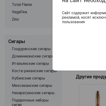
на сайт необхо
Total Flame
VegaFina
Сайт содержит информац
рекламой, носят исклю
Zino
пользования.
Сигары
Гондурасские сигары
Доминиканские сигары
Итальянские сигары
Коста-риканские сигары
Другие прод
Кубинские сигары
Мексиканские сигары
Никарагуанские сигары
Подарочные наборы
сигар