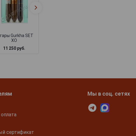
Gurkha Cellar
Gurkha Cask Ble
Reserve Aged 15
Hammer Grand
years Prisoner
Robusto
Churchill
гары Gurkha SET
XO
11 250 руб.
1 970 руб.
1 650 руб.
елям
Мы в соц. сетях
 оплата
ый сертификат