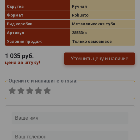
Скрутка
Ручная
Формат
Robusto
Вид коробки
Металлическая туба
Артикул
28533/s
Условия продаж
Только самовывоз
1 035
руб.
Уточнить цену и наличие
цена за штуку!
Оцените и напишите отзыв: