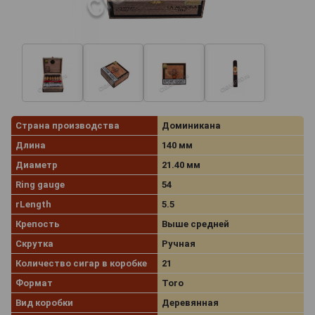
Страна производства
Доминикана
Длина
140 мм
Диаметр
21.40 мм
Ring gauge
54
rLength
5.5
Крепость
Выше средней
Скрутка
Ручная
Количество сигар в коробке
21
Формат
Toro
Вид коробки
Деревянная