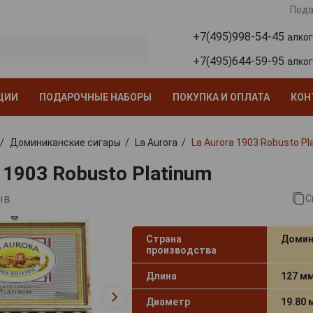
Пода
+7(495)998-54-45
алко
+7(495)644-59-95
алко
ЦИИ
ПОДАРОЧНЫЕ НАБОРЫ
ПОКУПКА И ОПЛАТА
КОН
Доминиканские сигары
La Aurora
La Aurora 1903 Robusto Pl
 1903 Robusto Platinum
ыв
С
Страна
Домин
производства
Длина
127 м
Диаметр
19.80