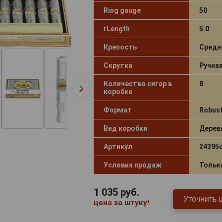
Ring gauge
50
rLength
5.0
Крепость
Средн
Скрутка
Ручна
Количество сигар в
8
коробке
Формат
Robus
Вид коробки
Дерев
Артикул
24395
Условия продаж
Тольк
1 035
руб.
Уточнить 
цена за штуку!