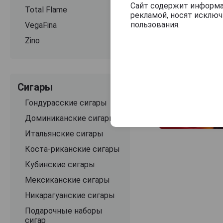
Сайт содержит информац
Total Flame
рекламой, носят исклю
пользования.
VegaFina
Zino
Сигары
Гондурасские сигары
Доминиканские сигары
Итальянские сигары
Коста-риканские сигары
Кубинские сигары
Мексиканские сигары
Никарагуанские сигары
Подарочные наборы
сигар