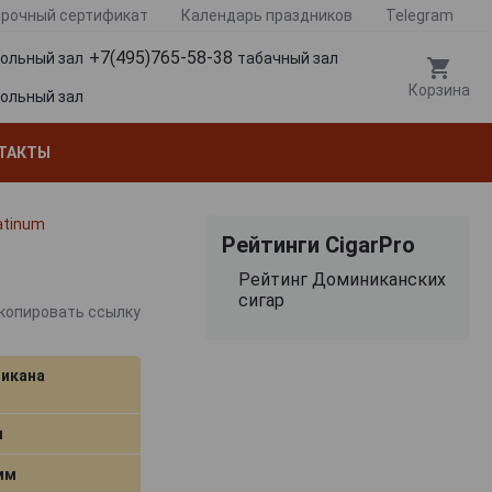
рочный сертификат
Календарь праздников
Telegram
+7(495)765-58-38
гольный зал
табачный зал
Корзина
гольный зал
ТАКТЫ
atinum
Рейтинги CigarPro
Рейтинг Доминиканских
сигар
копировать ссылку
икана
м
 мм