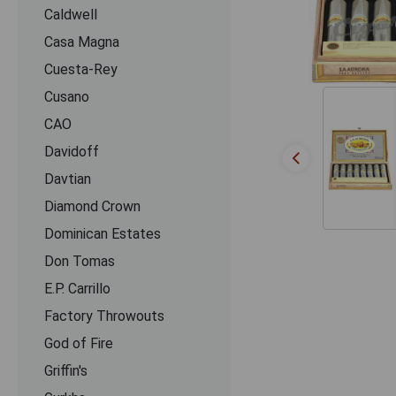
Caldwell
Casa Magna
Cuesta-Rey
Cusano
CАО
Davidoff
Davtian
Diamond Crown
Dominican Estates
Don Tomas
E.P. Carrillo
Factory Throwouts
God of Fire
Griffin's