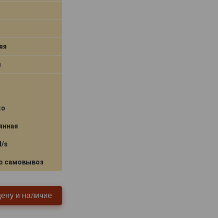
яя
я
to
янная
d/s
о самовывоз
цену и наличие