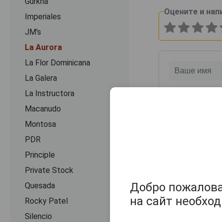
Gurkha
Оцените и нап
Imperiales
JM's
La Aurora
La Flor Dominicana
La Galera
La Instructora
Macanudo
Montosa
PDR
Principle
Private Stock
Добро пожаловат
Quesada
на сайт необхо
Rocky Patel
Silencio