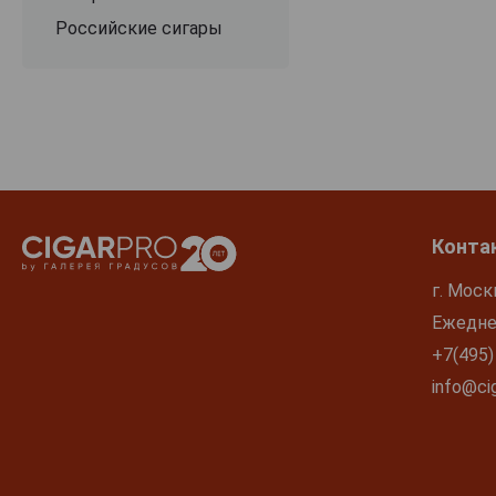
Российские сигары
Конта
г. Моск
Ежеднев
+7(495)
info@cig