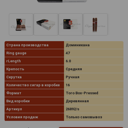
Страна производства
Доминикана
Ring gauge
47
rLength
6.0
Крепость
Средняя
Скрутка
Ручная
Количество сигар в коробке
16
Формат
Toro Box-Pressed
Вид коробки
Деревянная
Артикул
26892/s
Условия продаж
Только самовывоз