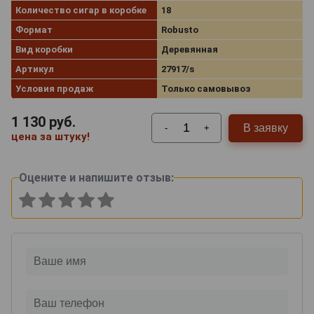
Количество сигар в коробке
18
Формат
Robusto
Вид коробки
Деревянная
Артикул
27917/s
Условия продаж
Только самовывоз
1 130
руб.
В заявку
-
+
цена за штуку!
Оцените и напишите отзыв: