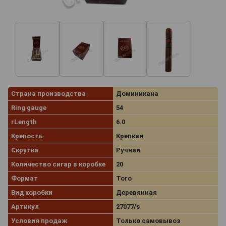
Страна производства
Доминикана
Ring gauge
54
rLength
6.0
Крепость
Крепкая
Скрутка
Ручная
Количество сигар в коробке
20
Формат
Toro
Вид коробки
Деревянная
Артикул
27077/s
Условия продаж
Только самовывоз