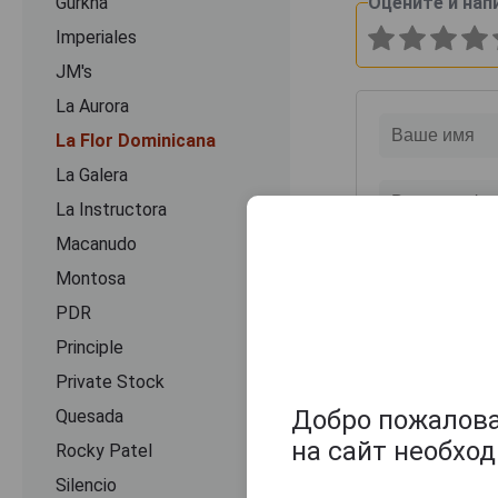
Gurkha
Оцените и нап
Imperiales
JM's
La Aurora
La Flor Dominicana
La Galera
La Instructora
Macanudo
Montosa
PDR
Principle
Private Stock
Добро пожаловат
Quesada
на сайт необхо
Rocky Patel
Silencio