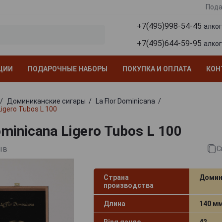
Пода
+7(495)998-54-45
алко
+7(495)644-59-95
алко
ЦИИ
ПОДАРОЧНЫЕ НАБОРЫ
ПОКУПКА И ОПЛАТА
КОН
Доминиканские сигары
La Flor Dominicana
Ligero Tubos L 100
ominicana Ligero Tubos L 100
ыв
С
Страна
Домин
производства
Длина
140 м
Ring gauge
42