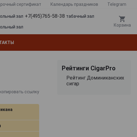
рочный сертификат
Календарь праздников
Telegram
+7(495)765-58-38
гольный зал
табачный зал
Корзина
гольный зал
ТАКТЫ
Рейтинги CigarPro
Рейтинг Доминиканских
сигар
копировать ссылку
икана
м