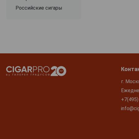
Российские сигары
Конта
г. Моск
Ежеднев
+7(495)
info@cig