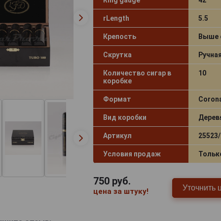
rLength
5.5
Крепость
Выше 
Скрутка
Ручна
Количество сигар в
10
коробке
Формат
Coron
Вид коробки
Дерев
Артикул
25523/
Условия продаж
Тольк
750
руб.
Уточнить 
цена за штуку!