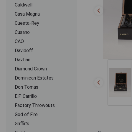
Caldwell
Casa Magna
Cuesta-Rey
Cusano
CАО
Davidoff
Davtian
Diamond Crown
Dominican Estates
Don Tomas
E.P. Carrillo
Factory Throwouts
God of Fire
Griffin's