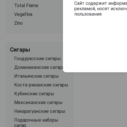
Сайт содержит информац
Total Flame
рекламой, носят исклю
пользования.
VegaFina
Zino
Сигары
Гондурасские сигары
Доминиканские сигары
Итальянские сигары
Коста-риканские сигары
Кубинские сигары
Мексиканские сигары
Никарагуанские сигары
Подарочные наборы
сигар