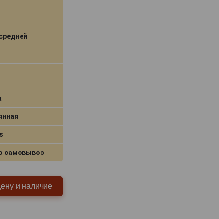
средней
я
a
янная
s
о самовывоз
цену и наличие