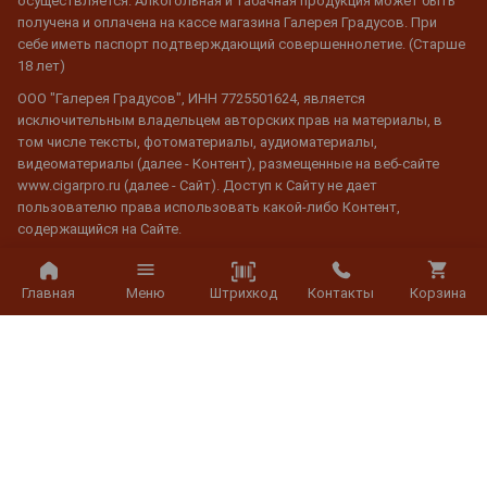
осуществляется. Алкогольная и табачная продукция может быть
получена и оплачена на кассе магазина Галерея Градусов. При
себе иметь паспорт подтверждающий совершеннолетие. (Старше
18 лет)
ООО "Галерея Градусов", ИНН 7725501624, является
исключительным владельцем авторских прав на материалы, в
том числе тексты, фотоматериалы, аудиоматериалы,
видеоматериалы (далее - Контент), размещенные на веб-сайте
www.cigarpro.ru (далее - Сайт). Доступ к Сайту не дает
пользователю права использовать какой-либо Контент,
содержащийся на Сайте.
Воспроизведение Контента с Сайта разрешено только для
частного и личного пользования. Любое воспроизведение или
Штрихкод
Главная
Меню
Контакты
Корзина
использование копий для любых других целей категорически
запрещено.
Распечатка или загрузка Контента с Сайта разрешена только для
личного использования, а не для коммерческой деятельности.
Любая информация, относящаяся к авторскому праву или праву
собственности, не может быть изменена, и при ее использовании
обязательна активная гиперссылка на сайт www.cigarpro.ru