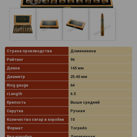
Страна производства
Доминикана
Рейтинг
96
Длина
165 мм
Диаметр
25.40 мм
Ring gauge
64
rLength
6.5
Крепость
Выше средней
Скрутка
Ручная
Количество сигар в коробке
10
Формат
Torpedo
Вид коробки
Деревянная