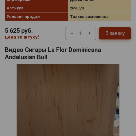
Артикул
26906/s
Условия продаж
Только самовывоз
5 625
руб.
В заявку
-
+
цена за штуку!
Видео Сигары La Flor Dominicana
Andalusian Bull