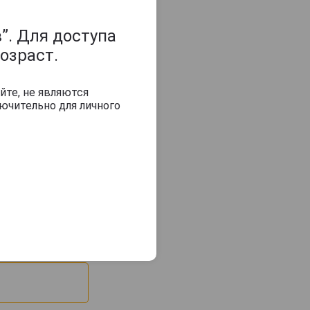
”. Для доступа
озраст.
йте, не являются
ючительно для личного
ь - Доминикана;