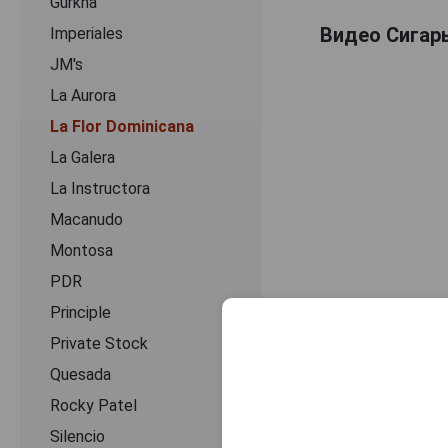
Gurkha
Видео Сигары
Imperiales
JM's
La Aurora
La Flor Dominicana
La Galera
La Instructora
Macanudo
Montosa
PDR
Principle
Private Stock
Quesada
Rocky Patel
Silencio