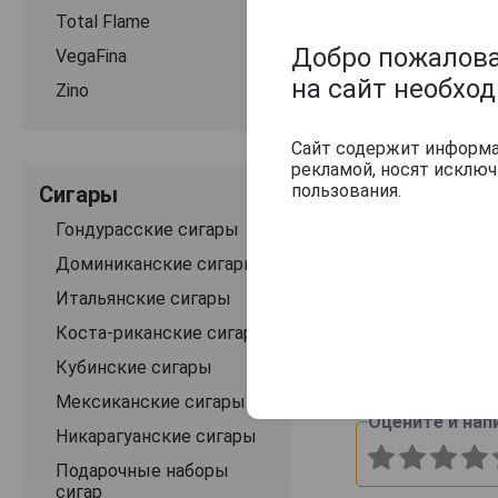
Total Flame
Добро пожаловат
VegaFina
на сайт необхо
Zino
Сайт содержит информац
рекламой, носят исклю
пользования.
Сигары
Гондурасские сигары
Доминиканские сигары
Описание
Итальянские сигары
Покровный лист
Коста-риканские сигары
Основные вкусов
Кубинские сигары
Мексиканские сигары
Оцените и нап
Никарагуанские сигары
Подарочные наборы
сигар