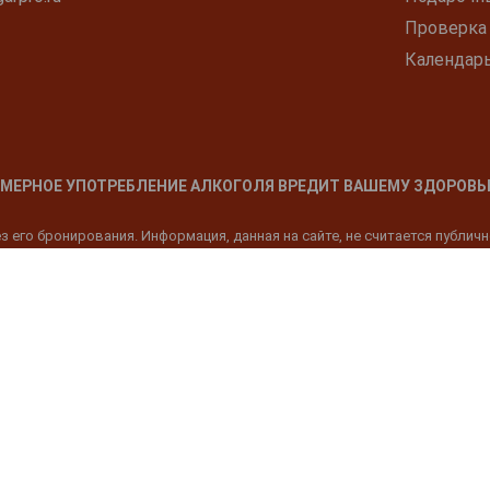
Проверка
Календар
МЕРНОЕ УПОТРЕБЛЕНИЕ АЛКОГОЛЯ ВРЕДИТ ВАШЕМУ ЗДОРОВЬ
 его бронирования. Информация, данная на сайте, не считается публич
родукция может быть приобретена только в магазине "Галерея Градусов"
Алкогольная и табачная продукция может быть получена и оплачена на к
 владельцем авторских прав на материалы, в том числе тексты, фотом
 Сайту не дает пользователю права использовать какой-либо Контент, с
 и личного пользования. Любое воспроизведение или использование ко
ичного использования, а не для коммерческой деятельности. Любая инф
ая гиперссылка на сайт www.cigarpro.ru