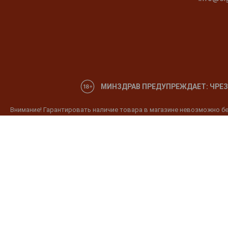
МИНЗДРАВ ПРЕДУПРЕЖДАЕТ: ЧРЕЗ
Внимание! Гарантировать наличие товара в магазине невозможно без
товар и условиях продаж. Уведомляем, что алкогольная и табачная п
10:00-22:00 Дистанционная продажа и доставка не осуществляется. 
подтверждающий совершеннолетие. (Старше 18 лет)
ООО "Галерея Градусов", ИНН 7725501624, является исключительным
размещенные на веб-сайте www.cigarpro.ru (далее - Сайт). Доступ к
Воспроизведение Контента с Сайта разрешено только для частного
Распечатка или загрузка Контента с Сайта разрешена только для л
не может быть изменена, и при ее использовании обязательна активн