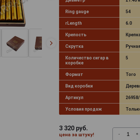
Ring gauge
54
rLength
6.0
Крепость
Крепк
Скрутка
Ручна
Количество сигар в
5
коробке
Формат
Toro
Вид коробки
Дерев
Артикул
26958/
Условия продаж
Тольк
3 320
руб.
-
+
цена за штуку!