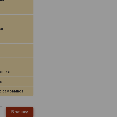
ая
я
янная
s
о самовывоз
В заявку