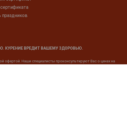
 сертификата
ь праздников
Ю. КУРЕНИЕ ВРЕДИТ ВАШЕМУ ЗДОРОВЬЮ.
ной офертой. Наши специалисты проконсультируют Вас о ценах на
 по адресу г. Москва, ул. Серпуховский вал, д. 5 ежедневно, с
ассе магазина Галерея Градусов. При себе иметь паспорт
атериалы, аудиоматериалы, видеоматериалы (далее - Контент),
одержащийся на Сайте.
пий для любых других целей категорически запрещено.
ормация, относящаяся к авторскому праву или праву собственности,