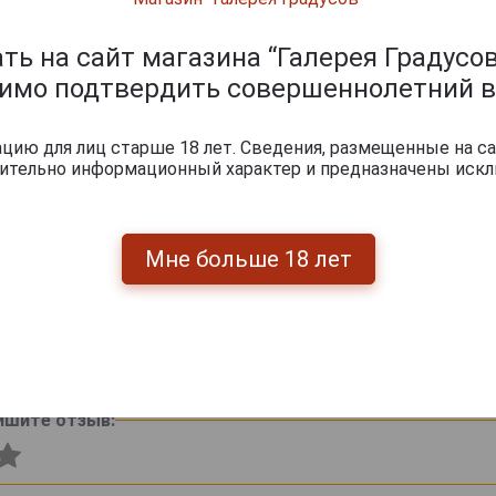
ь на сайт магазина “Галерея Градусов
димо подтвердить совершеннолетний в
ию для лиц старше 18 лет. Сведения, размещенные на са
чительно информационный характер и предназначены искл
Мне больше 18 лет
 - Никарагуа; Связующий лист - Доминикана; Наполнител
ые тона: Какао, корица, перец.
ишите отзыв: