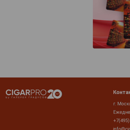
Конта
г. Моск
Ежеднев
+7(495)
info@cig