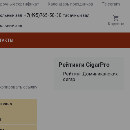
рочный сертификат
Календарь праздников
Telegram
+7(495)765-58-38
гольный зал
табачный зал
Корзина
гольный зал
ТАКТЫ
Рейтинги CigarPro
Рейтинг Доминиканских
сигар
копировать ссылку
икана
м
 мм