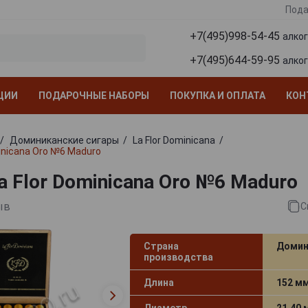
Пода
+7(495)998-54-45
алко
+7(495)644-59-95
алко
ЦИИ
ПОДАРОЧНЫЕ НАБОРЫ
ПОКУПКА И ОПЛАТА
КОН
Доминиканские сигары
La Flor Dominicana
inicana Oro №6 Maduro
a Flor Dominicana Oro №6 Maduro
ыв
С
Страна
Домин
производства
Длина
152 м
Диаметр
21.40