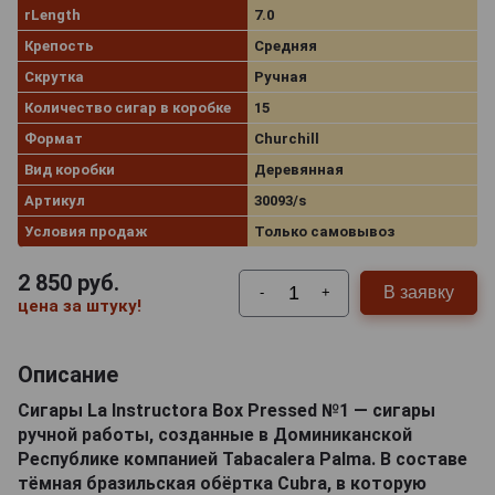
rLength
7.0
Крепость
Средняя
Скрутка
Ручная
Количество сигар в коробке
15
Формат
Churchill
Вид коробки
Деревянная
Артикул
30093/s
Условия продаж
Только самовывоз
2 850
руб.
В заявку
-
+
цена за штуку!
Описание
Сигары La Instructora Box Pressed №1 — сигары
ручной работы, созданные в Доминиканской
Республике компанией Tabacalera Palma. В составе
тёмная бразильская обёртка Cubra, в которую