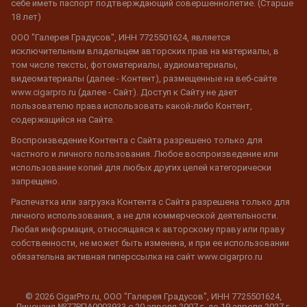
себе иметь паспорт подтверждающий совершеннолетие. (Старше
18 лет)
ООО "Галерея Градусов", ИНН 7725501624, является
исключительным владельцем авторских прав на материалы, в
том числе тексты, фотоматериалы, аудиоматериалы,
видеоматериалы (далее - Контент), размещенные на веб-сайте
www.cigarpro.ru (далее - Сайт). Доступ к Сайту не дает
пользователю права использовать какой-либо Контент,
содержащийся на Сайте.
Воспроизведение Контента с Сайта разрешено только для
частного и личного пользования. Любое воспроизведение или
использование копий для любых других целей категорически
запрещено.
Распечатка или загрузка Контента с Сайта разрешена только для
личного использования, а не для коммерческой деятельности.
Любая информация, относящаяся к авторскому праву или праву
собственности, не может быть изменена, и при ее использовании
обязательна активная гиперссылка на сайт www.cigarpro.ru
© 2026 CigarPro.ru, ООО "Галерея Градусов", ИНН 7725501624,
Лицензия №77РПА0003933 c 20 апреля 2007 г. до 19 апреля 2027 г.