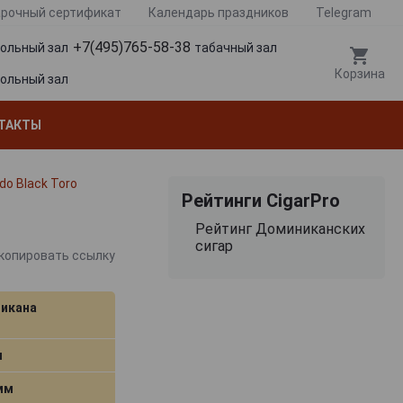
рочный сертификат
Календарь праздников
Telegram
+7(495)765-58-38
гольный зал
табачный зал
Корзина
гольный зал
ТАКТЫ
do Black Toro
Рейтинги CigarPro
Рейтинг Доминиканских
сигар
копировать ссылку
икана
м
 мм