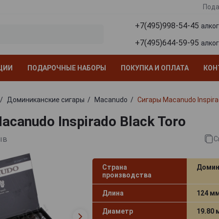
Пода
+7(495)998-54-45
алко
+7(495)644-59-95
алко
ЦИИ
ПОДАРОЧНЫЕ НАБОРЫ
ПОКУПКА И ОПЛАТА
КОН
Доминиканские сигары
Macanudo
Сигары Macanudo Inspira
canudo Inspirado Black Toro
ыв
С
Страна
Домин
производства
Длина
124 м
Диаметр
19.80