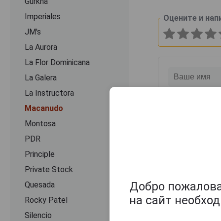
Gurkha
Imperiales
Оцените и нап
JM's
La Aurora
La Flor Dominicana
La Galera
La Instructora
Macanudo
Montosa
PDR
Principle
Private Stock
Добро пожаловат
Quesada
на сайт необхо
Rocky Patel
Silencio