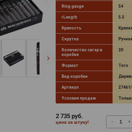
Ring gauge
54
rLength
5.5
Крепость
Крепк
Скрутка
Ручна
Количество сигар в
20
коробке
Формат
Toro
Вид коробки
Дерев
Артикул
27461/
Условия продаж
Тольк
2 735
руб.
-
+
цена за штуку!