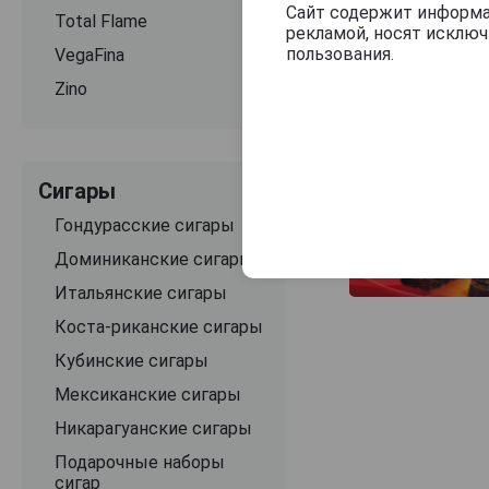
Сайт содержит информац
Total Flame
рекламой, носят исклю
пользования.
VegaFina
Zino
Сигары
Гондурасские сигары
Доминиканские сигары
Итальянские сигары
Коста-риканские сигары
Кубинские сигары
Мексиканские сигары
Никарагуанские сигары
Подарочные наборы
сигар