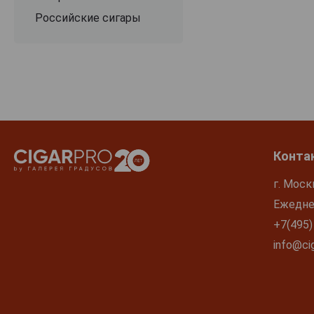
Российские сигары
Конта
г. Моск
Ежеднев
+7(495)
info@cig