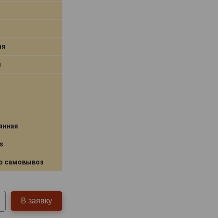
ая
я
янная
s
о самовывоз
В заявку