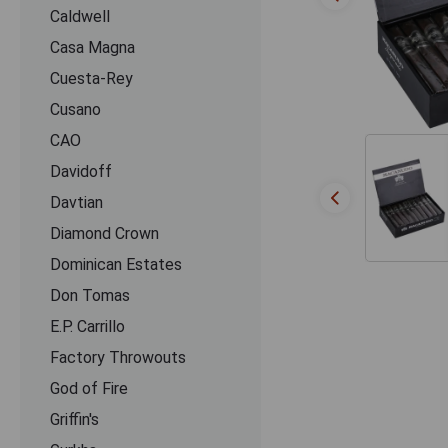
Caldwell
Casa Magna
Cuesta-Rey
Cusano
CАО
Davidoff
Davtian
Diamond Crown
Dominican Estates
Don Tomas
E.P. Carrillo
Factory Throwouts
God of Fire
Griffin's