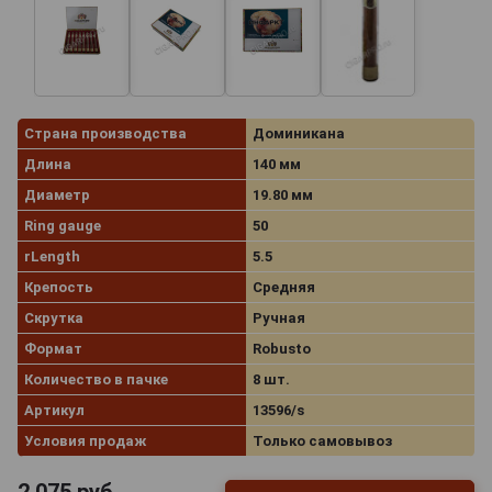
Страна производства
Доминикана
Длина
140 мм
Диаметр
19.80 мм
Ring gauge
50
rLength
5.5
Крепость
Средняя
Скрутка
Ручная
Формат
Robusto
Количество в пачке
8 шт.
Артикул
13596/s
Условия продаж
Только самовывоз