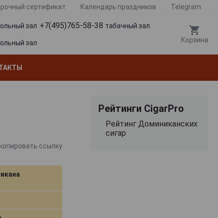
рочный сертификат
Календарь праздников
Telegram
+7(495)765-58-38
гольный зал
табачный зал
Корзина
гольный зал
ТАКТЫ
Рейтинги CigarPro
Рейтинг Доминиканских
сигар
копировать ссылку
икана
м