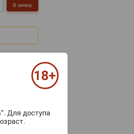
В заявку
з 2000 знаков
”. Для доступа
озраст.