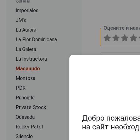
Gurkha
Imperiales
JM's
Оцените и нап
La Aurora
La Flor Dominicana
La Galera
La Instructora
Macanudo
Montosa
PDR
Principle
Private Stock
Добро пожаловат
Quesada
на сайт необхо
Rocky Patel
Silencio