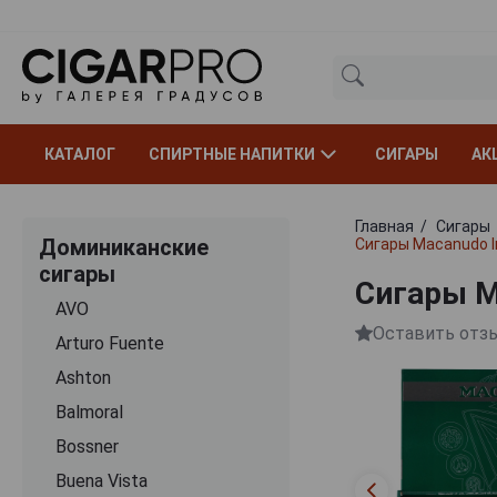
КАТАЛОГ
СПИРТНЫЕ НАПИТКИ
СИГАРЫ
АК
Главная
Сигары
Доминиканские
Сигары Macanudo I
сигары
Сигары M
AVO
Оставить отз
Arturo Fuente
Ashton
Balmoral
Bossner
Buena Vista