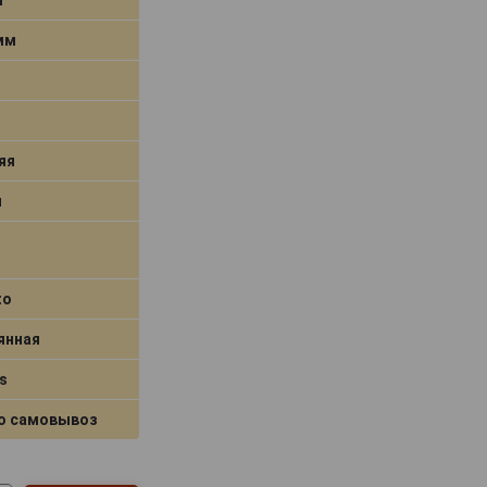
 мм
яя
я
to
янная
s
о самовывоз