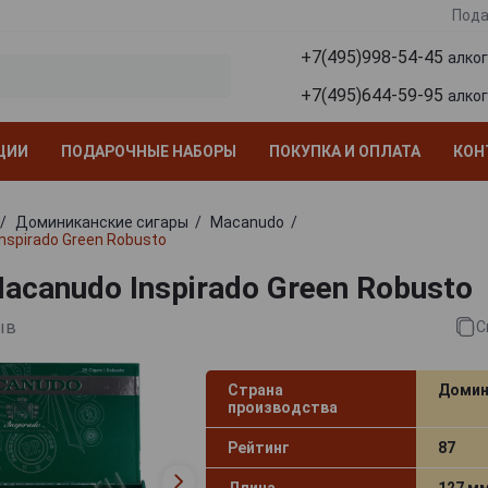
Пода
+7(495)998-54-45
алко
+7(495)644-59-95
алко
ЦИИ
ПОДАРОЧНЫЕ НАБОРЫ
ПОКУПКА И ОПЛАТА
КОН
Доминиканские сигары
Macanudo
nspirado Green Robusto
acanudo Inspirado Green Robusto
ыв
С
Страна
Домин
производства
Рейтинг
87
Длина
127 м