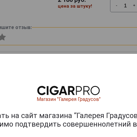
-
+
цена за штуку!
ишите отзыв:
Магазин "Галерея Градусов"
0
и
ь на сайт магазина “Галерея Градусов
димо подтвердить совершеннолетний в