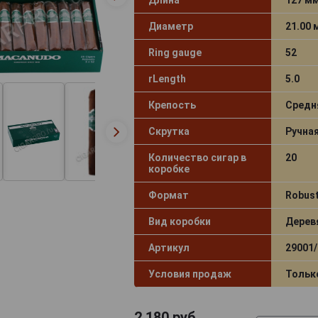
Диаметр
21.00
Ring gauge
52
rLength
5.0
Крепость
Средн
Скрутка
Ручна
Количество сигар в
20
коробке
Формат
Robus
Вид коробки
Дерев
Артикул
29001/
Условия продаж
Тольк
2 180
руб.