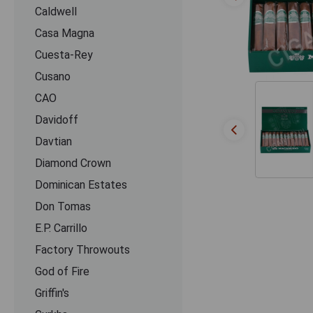
Caldwell
Casa Magna
Cuesta-Rey
Cusano
CАО
Davidoff
Davtian
Diamond Crown
Dominican Estates
Don Tomas
E.P. Carrillo
Factory Throwouts
God of Fire
Griffin's