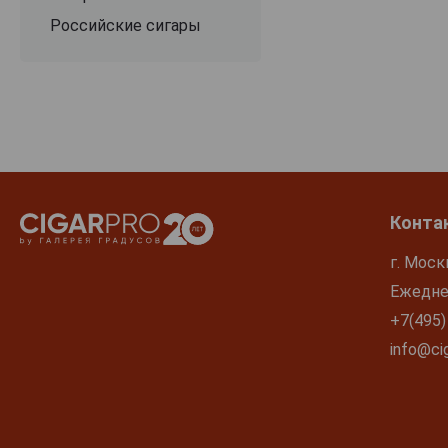
Российские сигары
Конта
г. Моск
Ежеднев
+7(495)
info@cig