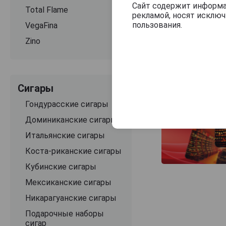
Сайт содержит информац
Total Flame
рекламой, носят исклю
пользования.
VegaFina
Zino
Сигары
Гондурасские сигары
Доминиканские сигары
Итальянские сигары
Коста-риканские сигары
Кубинские сигары
Мексиканские сигары
Никарагуанские сигары
Подарочные наборы
сигар