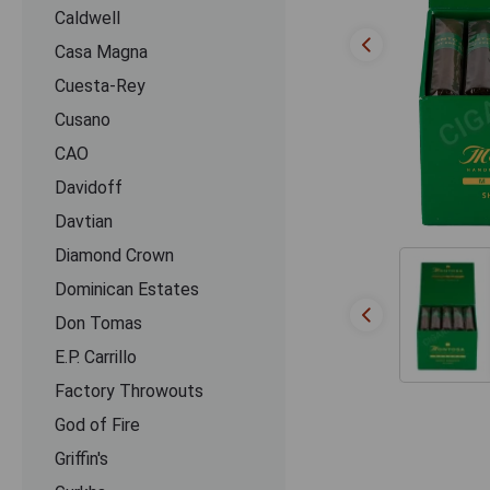
Caldwell
Casa Magna
Cuesta-Rey
Cusano
CАО
Davidoff
Davtian
Diamond Crown
Dominican Estates
Don Tomas
E.P. Carrillo
Factory Throwouts
God of Fire
Griffin's