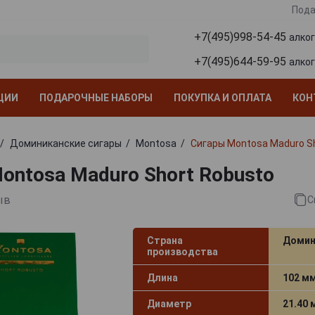
Пода
+7(495)998-54-45
алко
+7(495)644-59-95
алко
ЦИИ
ПОДАРОЧНЫЕ НАБОРЫ
ПОКУПКА И ОПЛАТА
КОН
Доминиканские сигары
Montosa
Сигары Montosa Maduro S
ontosa Maduro Short Robusto
ыв
С
Страна
Домин
производства
Длина
102 м
Диаметр
21.40