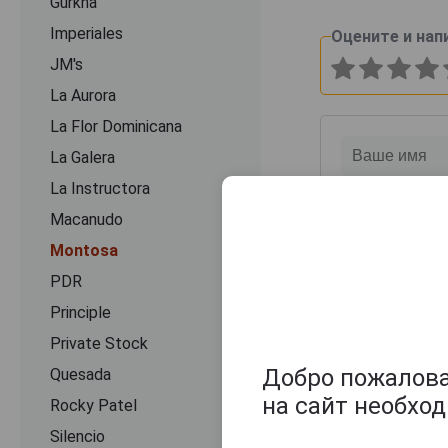
Gurkha
Imperiales
Оцените и нап
JM's
La Aurora
La Flor Dominicana
La Galera
La Instructora
Macanudo
Montosa
PDR
Principle
Private Stock
Добро пожаловат
Quesada
на сайт необхо
Rocky Patel
Silencio