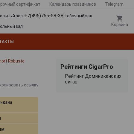
рочный сертификат
Календарь праздников
Telegram
+7(495)765-58-38
гольный зал
табачный зал
Корзина
гольный зал
ТАКТЫ
hort Robusto
Рейтинги CigarPro
Рейтинг Доминиканских
сигар
копировать ссылку
икана
м
 мм