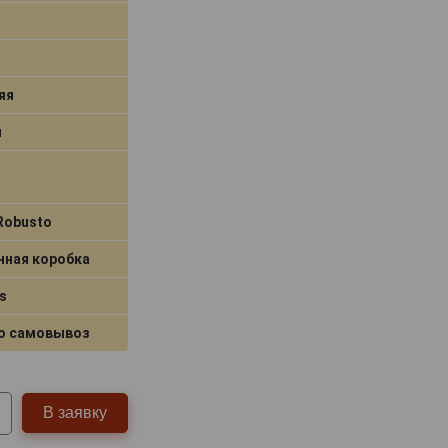
яя
я
Robusto
нная коробка
s
о самовывоз
В заявку