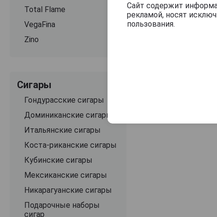
Сайт содержит информац
Total Flame
рекламой, носят исклю
пользования.
VegaFina
Zino
Сигары
Гондурасские сигары
Доминиканские сигары
Итальянские сигары
Коста-риканские сигары
Кубинские сигары
Мексиканские сигары
Никарагуанские сигары
Подарочные наборы
сигар