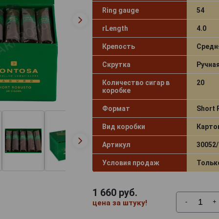
Ring gauge
54
rLength
4.0
Крепость
Средн
Скрутка
Ручна
Количество сигар в
20
коробке
Формат
Short 
Вид коробки
Карто
Артикул
30052/
Условия продаж
Тольк
1 660
руб.
-
+
цена за штуку!