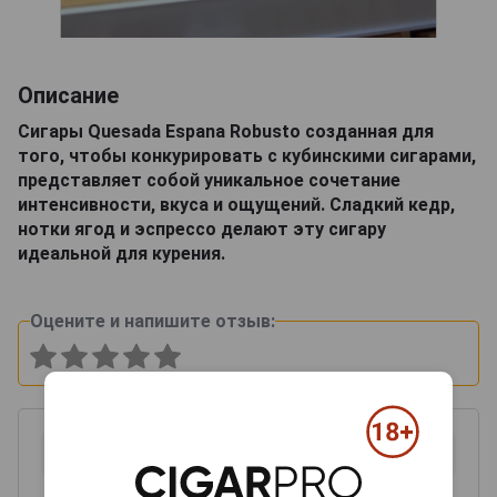
Описание
Сигары Quesada Espana Robusto созданная для
того, чтобы конкурировать с кубинскими сигарами,
представляет собой уникальное сочетание
интенсивности, вкуса и ощущений. Сладкий кедр,
нотки ягод и эспрессо делают эту сигару
идеальной для курения.
Оцените и напишите отзыв: