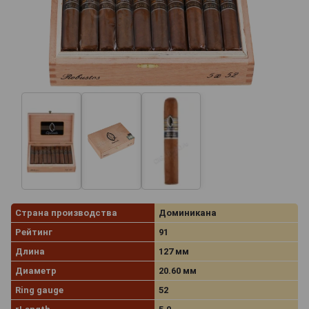
Страна производства
Доминикана
Рейтинг
91
Длина
127 мм
Диаметр
20.60 мм
Ring gauge
52