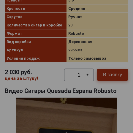
rLength
5.0
Крепость
Средняя
Скрутка
Ручная
Количество сигар в коробке
20
Формат
Robusto
Вид коробки
Деревянная
Артикул
29663/s
Условия продаж
Только самовывоз
2 030
руб.
В заявку
-
+
цена за штуку!
Видео Сигары Quesada Espana Robusto