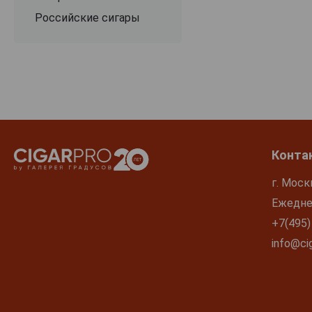
Российские сигары
Конта
г. Моск
Ежеднев
+7(495)
info@cig