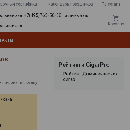
рочный сертификат
Календарь праздников
Telegram
+7(495)765-58-38
гольный зал
табачный зал
Корзина
гольный зал
ТАКТЫ
busto
Рейтинги CigarPro
Рейтинг Доминиканских
сигар
копировать ссылку
икана
м