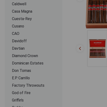
Caldwell
Casa Magna
Cuesta-Rey
Cusano
CАО
Davidoff
Davtian
Diamond Crown
Dominican Estates
Don Tomas
E.P. Carrillo
Factory Throwouts
God of Fire
Griffin's