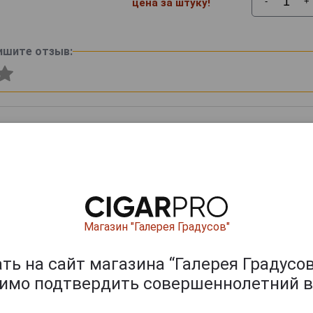
-
+
цена за штуку!
ишите отзыв:
Магазин "Галерея Градусов"
0
и
ь на сайт магазина “Галерея Градусов
димо подтвердить совершеннолетний в