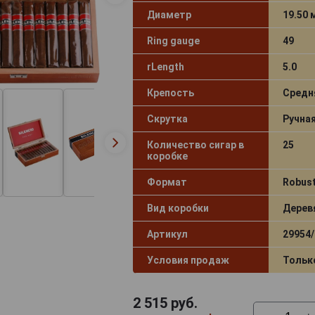
Диаметр
19.50
Ring gauge
49
rLength
5.0
Крепость
Средн
Скрутка
Ручна
Количество сигар в
25
коробке
Формат
Robus
Вид коробки
Дерев
Артикул
29954/
Условия продаж
Тольк
2 515
руб.