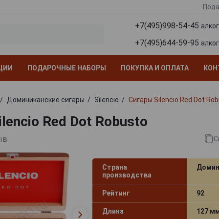
Пода
+7(495)998-54-45
алко
+7(495)644-59-95
алко
ЦИИ
ПОДАРОЧНЫЕ НАБОРЫ
ПОКУПКА И ОПЛАТА
КОН
Доминиканские сигары
Silencio
Сигары Silencio Red Dot Ro
lencio Red Dot Robusto
ыв
С
Страна
Домин
производства
Рейтинг
92
Длина
127 м