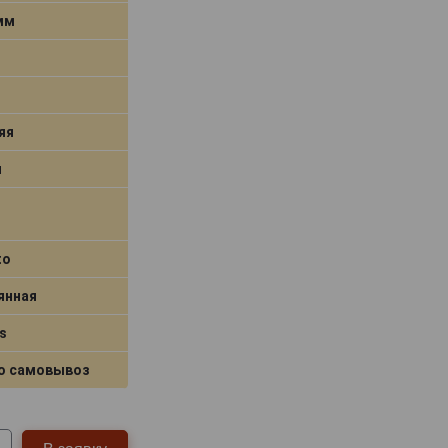
 мм
яя
я
to
янная
s
о самовывоз