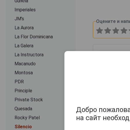
Gurkha
Imperiales
JM's
Оцените и нап
La Aurora
La Flor Dominicana
La Galera
La Instructora
Macanudo
Montosa
PDR
Principle
Private Stock
Добро пожаловат
Quesada
на сайт необхо
Rocky Patel
Silencio