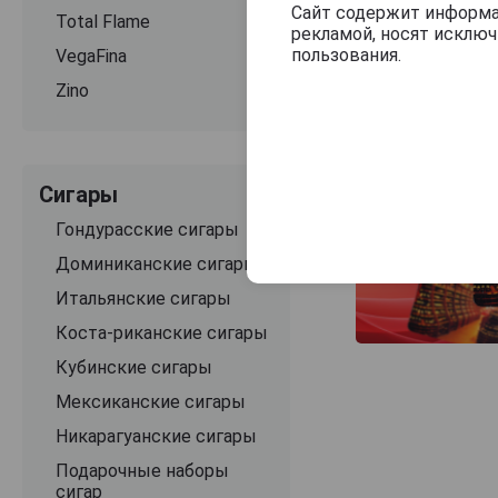
Сайт содержит информац
Total Flame
рекламой, носят исклю
пользования.
VegaFina
Zino
Сигары
Гондурасские сигары
Доминиканские сигары
Итальянские сигары
Коста-риканские сигары
Кубинские сигары
Мексиканские сигары
Никарагуанские сигары
Подарочные наборы
сигар