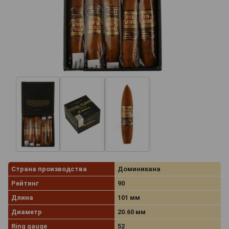
Страна производства
Доминикана
Рейтинг
90
Длина
101 мм
Диаметр
20.60 мм
Ring gauge
52