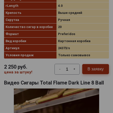
rLength
4.0
Крепость
Выше средней
Скрутка
Ручная
Количество сигар в коробке
20
Формат
Preferidos
Вид коробки
Картонная коробка
Артикул
24373/s
Условия продаж
Только самовывоз
2 250
руб.
В заявку
-
+
цена за штуку!
Видео Сигары Total Flame Dark Line 8 Ball