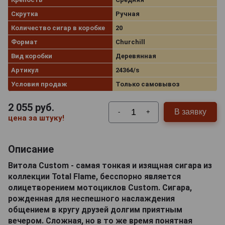
Скрутка
Ручная
Количество сигар в коробке
20
Формат
Churchill
Вид коробки
Деревянная
Артикул
24364/s
Условия продаж
Только самовывоз
2 055
руб.
В заявку
-
+
цена за штуку!
Описание
Витола Custom - самая тонкая и изящная сигара из
коллекции Total Flame, бесспорно является
олицетворением мотоциклов Custom. Сигара,
рожденная для неспешного наслаждения
общением в кругу друзей долгим приятным
вечером. Сложная, но в то же время понятная