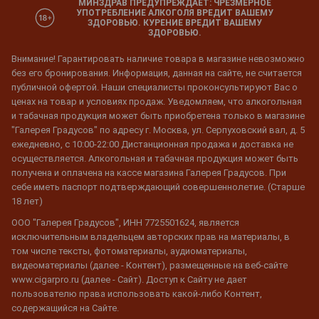
МИНЗДРАВ ПРЕДУПРЕЖДАЕТ: ЧРЕЗМЕРНОЕ
УПОТРЕБЛЕНИЕ АЛКОГОЛЯ ВРЕДИТ ВАШЕМУ
ЗДОРОВЬЮ. КУРЕНИЕ ВРЕДИТ ВАШЕМУ
ЗДОРОВЬЮ.
Внимание! Гарантировать наличие товара в магазине невозможно
без его бронирования. Информация, данная на сайте, не считается
публичной офертой. Наши специалисты проконсультируют Вас о
ценах на товар и условиях продаж. Уведомляем, что алкогольная
и табачная продукция может быть приобретена только в магазине
"Галерея Градусов" по адресу г. Москва, ул. Серпуховский вал, д. 5
ежедневно, с 10:00-22:00 Дистанционная продажа и доставка не
осуществляется. Алкогольная и табачная продукция может быть
получена и оплачена на кассе магазина Галерея Градусов. При
себе иметь паспорт подтверждающий совершеннолетие. (Старше
18 лет)
ООО "Галерея Градусов", ИНН 7725501624, является
исключительным владельцем авторских прав на материалы, в
том числе тексты, фотоматериалы, аудиоматериалы,
видеоматериалы (далее - Контент), размещенные на веб-сайте
www.cigarpro.ru (далее - Сайт). Доступ к Сайту не дает
пользователю права использовать какой-либо Контент,
содержащийся на Сайте.