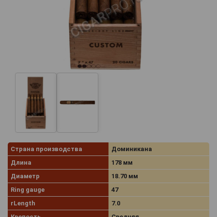
Страна производства
Доминикана
Длина
178 мм
Диаметр
18.70 мм
Ring gauge
47
rLength
7.0
Крепость
Средняя