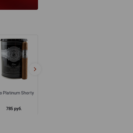
Сигары Зино
Сигары Zino
Платинум Дабл
Platinum Gran
Гранде Сигары Zino
Master Tubos 
Platinum Crown
картонной пачк
Series Double Grande
o Platinum Shorty
4 780 руб.
4 180 руб.
785 руб.