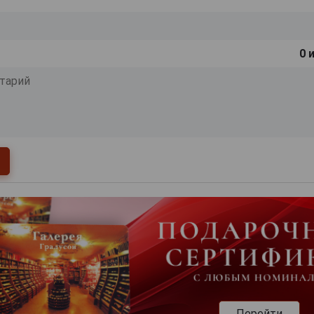
0
и
Перейти