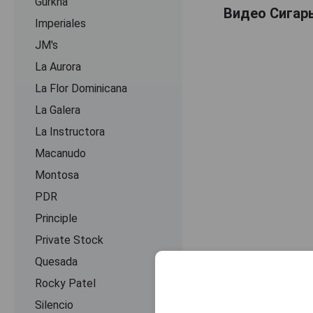
Gurkha
Видео Сигары
Imperiales
JM's
La Aurora
La Flor Dominicana
La Galera
La Instructora
Macanudo
Montosa
PDR
Principle
Private Stock
Quesada
Rocky Patel
Silencio