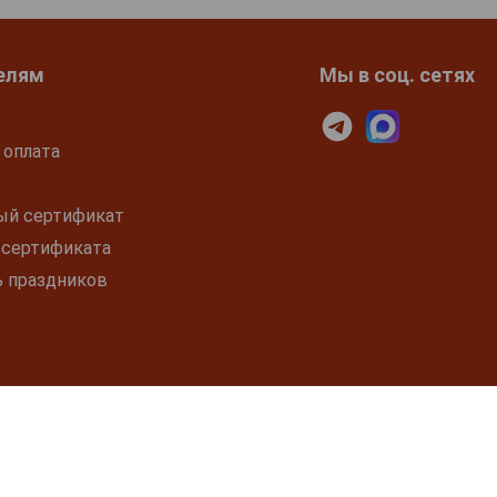
елям
Мы в соц. сетях
 оплата
ый сертификат
 сертификата
ь праздников
Ю. КУРЕНИЕ ВРЕДИТ ВАШЕМУ ЗДОРОВЬЮ.
ной офертой. Наши специалисты проконсультируют Вас о ценах на
 по адресу г. Москва, ул. Серпуховский вал, д. 5 ежедневно, с