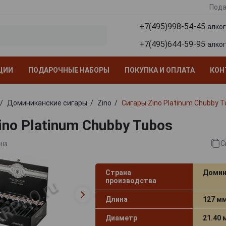
Пода
+7(495)998-54-45
алко
+7(495)644-59-95
алко
ЦИИ
ПОДАРОЧНЫЕ НАБОРЫ
ПОКУПКА И ОПЛАТА
КОН
Доминиканские сигары
Zino
Сигары Zino Platinum Chubby 
ino Platinum Chubby Tubos
ыв
С
Страна
Домин
производства
Длина
127 м
Диаметр
21.40