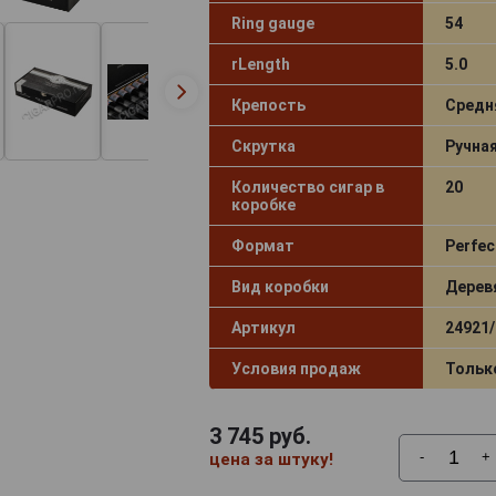
Ring gauge
54
rLength
5.0
Крепость
Средн
Скрутка
Ручна
Количество сигар в
20
коробке
Формат
Perfec
Вид коробки
Дерев
Артикул
24921/
Условия продаж
Тольк
3 745
руб.
-
+
цена за штуку!