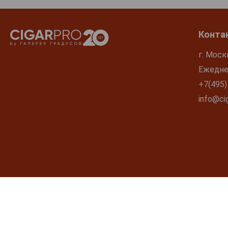
Конта
г. Моск
Ежеднев
+7(495)
info@cig
МИНЗДРАВ ПРЕДУПРЕЖДАЕТ: ЧРЕЗ
Внимание! Гарантировать наличие товара в магазине невозможно без
товар и условиях продаж. Уведомляем, что алкогольная и табачная п