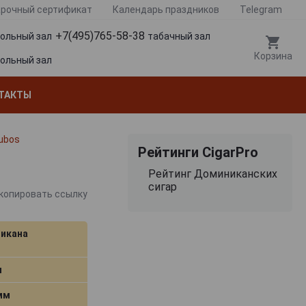
рочный сертификат
Календарь праздников
Telegram
+7(495)765-58-38
гольный зал
табачный зал
Корзина
гольный зал
ТАКТЫ
Tubos
Рейтинги CigarPro
Рейтинг Доминиканских
сигар
копировать ссылку
икана
м
 мм