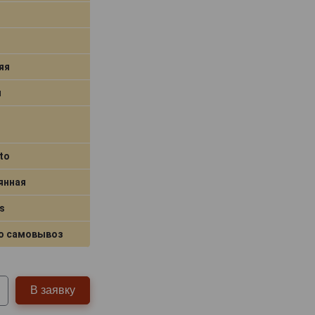
яя
я
to
янная
s
о самовывоз
В заявку