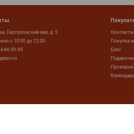
кты
Покупат
ва, Серпуховский вал, д. 5
Контакты
но с 10:00 до 22:00
Покупка и
 644-59-95
Блог
arpro.ru
Подарочн
Проверка
Календар
МЕРНОЕ УПОТРЕБЛЕНИЕ АЛКОГОЛЯ ВРЕДИТ ВАШЕМУ ЗДОРОВЬ
 его бронирования. Информация, данная на сайте, не считается публич
родукция может быть приобретена только в магазине "Галерея Градусов"