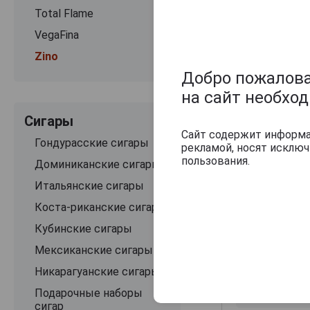
Total Flame
VegaFina
Zino
Добро пожаловат
на сайт необхо
Сигары
Сайт содержит информац
Гондурасские сигары
рекламой, носят исклю
пользования.
Доминиканские сигары
Оцените и нап
Итальянские сигары
Коста-риканские сигары
Кубинские сигары
Мексиканские сигары
Никарагуанские сигары
Подарочные наборы
сигар