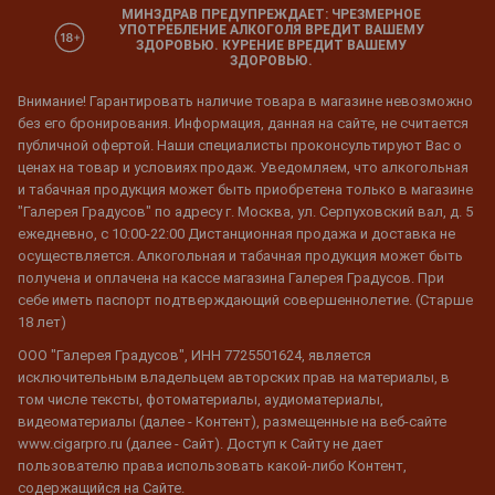
МИНЗДРАВ ПРЕДУПРЕЖДАЕТ: ЧРЕЗМЕРНОЕ
УПОТРЕБЛЕНИЕ АЛКОГОЛЯ ВРЕДИТ ВАШЕМУ
ЗДОРОВЬЮ. КУРЕНИЕ ВРЕДИТ ВАШЕМУ
ЗДОРОВЬЮ.
Внимание! Гарантировать наличие товара в магазине невозможно
без его бронирования. Информация, данная на сайте, не считается
публичной офертой. Наши специалисты проконсультируют Вас о
ценах на товар и условиях продаж. Уведомляем, что алкогольная
и табачная продукция может быть приобретена только в магазине
"Галерея Градусов" по адресу г. Москва, ул. Серпуховский вал, д. 5
ежедневно, с 10:00-22:00 Дистанционная продажа и доставка не
осуществляется. Алкогольная и табачная продукция может быть
получена и оплачена на кассе магазина Галерея Градусов. При
себе иметь паспорт подтверждающий совершеннолетие. (Старше
18 лет)
ООО "Галерея Градусов", ИНН 7725501624, является
исключительным владельцем авторских прав на материалы, в
том числе тексты, фотоматериалы, аудиоматериалы,
видеоматериалы (далее - Контент), размещенные на веб-сайте
www.cigarpro.ru (далее - Сайт). Доступ к Сайту не дает
пользователю права использовать какой-либо Контент,
содержащийся на Сайте.