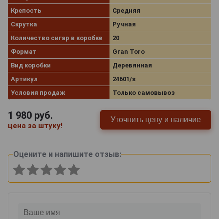
Крепость
Средняя
Скрутка
Ручная
Количество сигар в коробке
20
Формат
Gran Toro
Вид коробки
Деревянная
Артикул
24601/s
Условия продаж
Только самовывоз
1 980
руб.
Уточнить цену и наличие
цена за штуку!
Оцените и напишите отзыв: