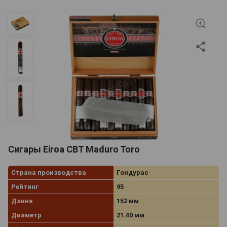
Сигары Eiroa CBT Maduro Toro
Страна производства
Гондурас
Рейтинг
95
Длина
152 мм
Диаметр
21.40 мм