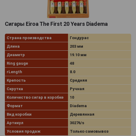
Сигары Eiroa The First 20 Years Diadema
Страна производства
Гондурас
Длина
203 мм
Диаметр
19.10 мм
Ring gauge
48
rLength
8.0
Крепость
Средняя
Скрутка
Ручная
Количество сигар в коробке
10
Формат
Diadema
Вид коробки
Деревянная
Артикул
30276/s
Условия продаж
Только самовывоз