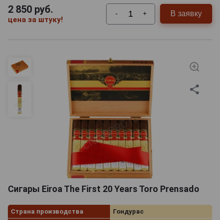
2 850
руб.
В заявку
-
+
цена за штуку!
Сигары Eiroa The First 20 Years Toro Prensado
Страна производства
Гондурас