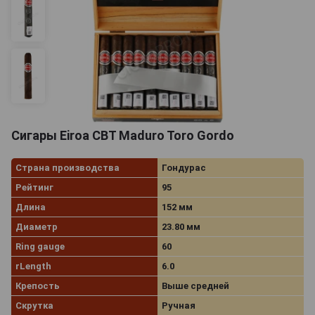
Сигары Eiroa CBT Maduro Toro Gordo
Страна производства
Гондурас
Рейтинг
95
Длина
152 мм
Диаметр
23.80 мм
Ring gauge
60
rLength
6.0
Крепость
Выше средней
Скрутка
Ручная