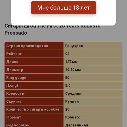
Мне больше 18 лет
Сигары Eiroa The First 20 Years Robusto
Prensado
Страна производства
Гондурас
Рейтинг
92
Длина
127 мм
Диаметр
19.80 мм
Ring gauge
50
rLength
5.0
Крепость
Средняя
Скрутка
Ручная
Количество сигар в коробке
20
Формат
Robusto
Вид коробки
Деревянная