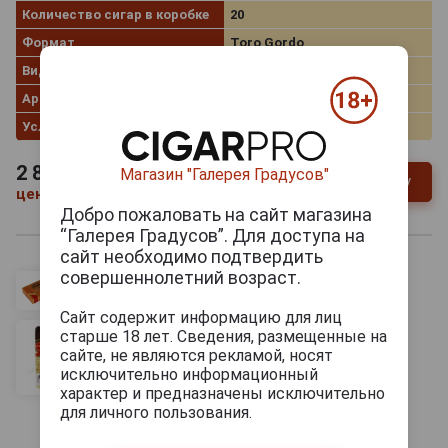
Количество сигар в коробке
20
Формат
Toro Gordo
Вид коробки
Деревянная
Артикул
30275/s
Условия продаж
Только самовывоз
2 850
руб.
Магазин "Галерея Градусов"
В заявку
-
+
цена за штуку!
Добро пожаловать на сайт магазина
“Галерея Градусов”. Для доступа на
сайт необходимо подтвердить
совершеннолетний возраст.
Сайт содержит информацию для лиц
старше 18 лет. Сведения, размещенные на
сайте, не являются рекламой, носят
исключительно информационный
характер и предназначены исключительно
для личного пользования.