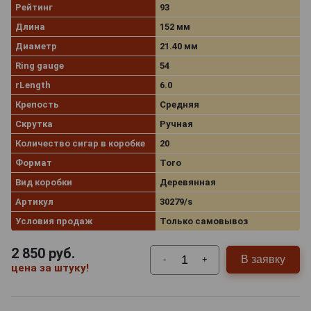
Рейтинг
93
Длина
152 мм
Диаметр
21.40 мм
Ring gauge
54
rLength
6.0
Крепость
Средняя
Скрутка
Ручная
Количество сигар в коробке
20
Формат
Toro
Вид коробки
Деревянная
Артикул
30279/s
Условия продаж
Только самовывоз
2 850
руб.
В заявку
-
+
цена за штуку!