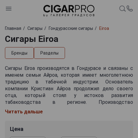
Главная
Сигары
Гондурасские сигары
Eiroa
Сигары Eiroa
Бренды
Разделы
Сигары Eiroa производятся в Гондурасе и связаны с
именем семьи Айроа, которая имеет многолетнюю
традицию в табачной индустрии. Основатель
компании Кристиан Айроа продолжил дело своего
отца, который стоял у истоков развития
табаководства в регионе. Производство
расположено в долине Хамастран, известной своими
Читать дальше
плодородными почвами и благоприятным климатом
для выращивания табака. Значительная высота над
Цена
уровнем моря, стабильные показатели температуры
в течение года и богатые минералами почвы делают