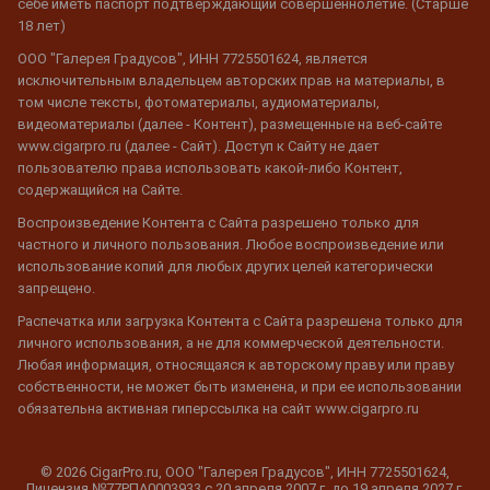
себе иметь паспорт подтверждающий совершеннолетие. (Старше
18 лет)
ООО "Галерея Градусов", ИНН 7725501624, является
исключительным владельцем авторских прав на материалы, в
том числе тексты, фотоматериалы, аудиоматериалы,
видеоматериалы (далее - Контент), размещенные на веб-сайте
www.cigarpro.ru (далее - Сайт). Доступ к Сайту не дает
пользователю права использовать какой-либо Контент,
содержащийся на Сайте.
Воспроизведение Контента с Сайта разрешено только для
частного и личного пользования. Любое воспроизведение или
использование копий для любых других целей категорически
запрещено.
Распечатка или загрузка Контента с Сайта разрешена только для
личного использования, а не для коммерческой деятельности.
Любая информация, относящаяся к авторскому праву или праву
собственности, не может быть изменена, и при ее использовании
обязательна активная гиперссылка на сайт www.cigarpro.ru
© 2026 CigarPro.ru, ООО "Галерея Градусов", ИНН 7725501624,
Лицензия №77РПА0003933 c 20 апреля 2007 г. до 19 апреля 2027 г.