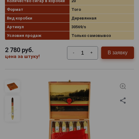
Количество сигар в коробке
20
Формат
Toro
Вид коробки
Деревянная
Артикул
30569/s
Условия продаж
Только самовывоз
2 780
руб.
В заявку
-
+
цена за штуку!