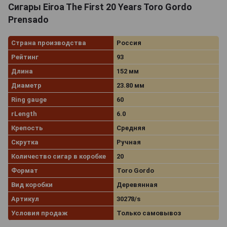
Сигары Eiroa The First 20 Years Toro Gordo
Prensado
Страна производства
Россия
Рейтинг
93
Длина
152 мм
Диаметр
23.80 мм
Ring gauge
60
rLength
6.0
Крепость
Средняя
Скрутка
Ручная
Количество сигар в коробке
20
Формат
Toro Gordo
Вид коробки
Деревянная
Артикул
30278/s
Условия продаж
Только самовывоз