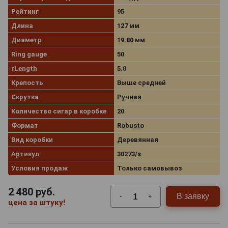
Рейтинг
95
Длина
127 мм
Диаметр
19.80 мм
Ring gauge
50
rLength
5.0
Крепость
Выше средней
Скрутка
Ручная
Количество сигар в коробке
20
Формат
Robusto
Вид коробки
Деревянная
Артикул
30273/s
Условия продаж
Только самовывоз
2 480
руб.
В заявку
-
+
цена за штуку!