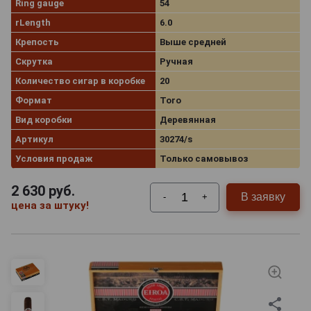
Ring gauge
54
rLength
6.0
Крепость
Выше средней
Скрутка
Ручная
Количество сигар в коробке
20
Формат
Toro
Вид коробки
Деревянная
Артикул
30274/s
Условия продаж
Только самовывоз
2 630
руб.
В заявку
-
+
цена за штуку!