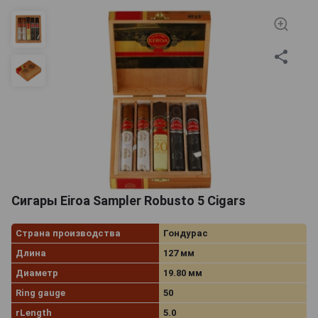
Сигары Eiroa Sampler Robusto 5 Cigars
Страна производства
Гондурас
Длина
127 мм
Диаметр
19.80 мм
Ring gauge
50
rLength
5.0