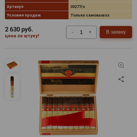
Артикул
30277/s
Условия продаж
Только самовывоз
2 630
руб.
В заявку
-
+
цена за штуку!