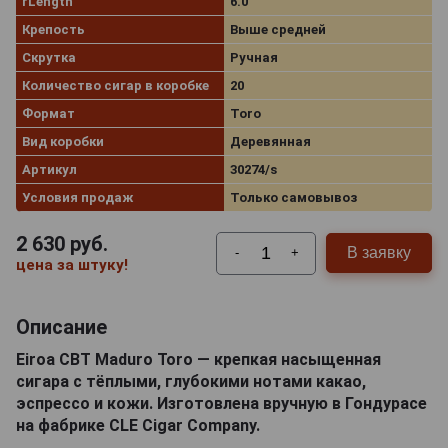
rLength
6.0
Крепость
Выше средней
Скрутка
Ручная
Количество сигар в коробке
20
Формат
Toro
Вид коробки
Деревянная
Артикул
30274/s
Условия продаж
Только самовывоз
2 630
руб.
В заявку
-
+
цена за штуку!
Описание
Eiroa CBT Maduro Toro — крепкая насыщенная
сигара с тёплыми, глубокими нотами какао,
эспрессо и кожи. Изготовлена вручную в Гондурасе
на фабрике CLE Cigar Company.