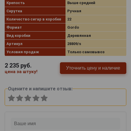
Крепость
Выше средней
Скрутка
Ручная
Количество сигар в коробке
22
Формат
Gordo
Вид коробки
Деревянная
Артикул
28809/s
Условия продаж
Только самовывоз
2 235
руб.
Уточнить цену и наличие
цена за штуку!
Оцените и напишите отзыв: