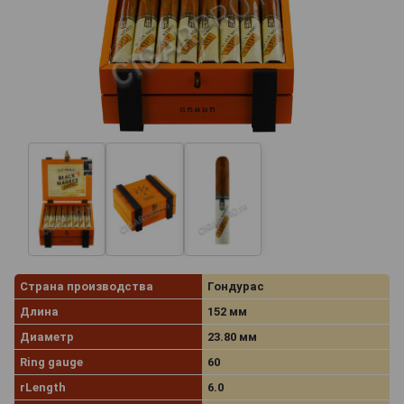
Страна производства
Гондурас
Длина
152 мм
Диаметр
23.80 мм
Ring gauge
60
rLength
6.0