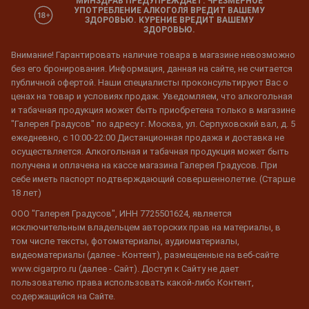
МИНЗДРАВ ПРЕДУПРЕЖДАЕТ: ЧРЕЗМЕРНОЕ
УПОТРЕБЛЕНИЕ АЛКОГОЛЯ ВРЕДИТ ВАШЕМУ
ЗДОРОВЬЮ. КУРЕНИЕ ВРЕДИТ ВАШЕМУ
ЗДОРОВЬЮ.
Внимание! Гарантировать наличие товара в магазине невозможно
без его бронирования. Информация, данная на сайте, не считается
публичной офертой. Наши специалисты проконсультируют Вас о
ценах на товар и условиях продаж. Уведомляем, что алкогольная
и табачная продукция может быть приобретена только в магазине
"Галерея Градусов" по адресу г. Москва, ул. Серпуховский вал, д. 5
ежедневно, с 10:00-22:00 Дистанционная продажа и доставка не
осуществляется. Алкогольная и табачная продукция может быть
получена и оплачена на кассе магазина Галерея Градусов. При
себе иметь паспорт подтверждающий совершеннолетие. (Старше
18 лет)
ООО "Галерея Градусов", ИНН 7725501624, является
исключительным владельцем авторских прав на материалы, в
том числе тексты, фотоматериалы, аудиоматериалы,
видеоматериалы (далее - Контент), размещенные на веб-сайте
www.cigarpro.ru (далее - Сайт). Доступ к Сайту не дает
пользователю права использовать какой-либо Контент,
содержащийся на Сайте.