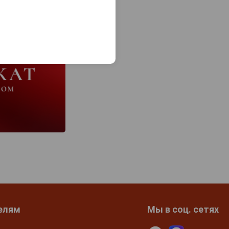
елям
Мы в соц. сетях