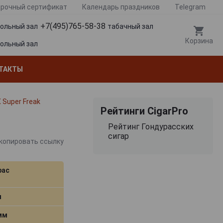
рочный сертификат
Календарь праздников
Telegram
+7(495)765-58-38
гольный зал
табачный зал
Корзина
гольный зал
ТАКТЫ
 Super Freak
Рейтинги CigarPro
Рейтинг Гондурасских
сигар
копировать ссылку
рас
м
 мм