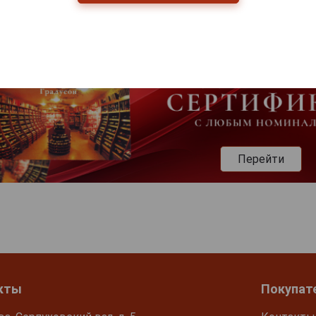
Перейти
кты
Покупат