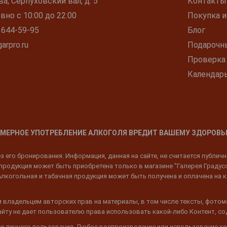
ва, Серпуховский вал, д. 5
Контакты
но с 10:00 до 22:00
Покупка и
 644-59-95
Блог
arpro.ru
Подарочн
Проверка
Календар
МЕРНОЕ УПОТРЕБЛЕНИЕ АЛКОГОЛЯ ВРЕДИТ ВАШЕМУ ЗДОРОВЬ
 его бронирования. Информация, данная на сайте, не считается публич
родукция может быть приобретена только в магазине "Галерея Градусов"
Алкогольная и табачная продукция может быть получена и оплачена на к
 владельцем авторских прав на материалы, в том числе тексты, фотом
 Сайту не дает пользователю права использовать какой-либо Контент, с
 и личного пользования. Любое воспроизведение или использование ко