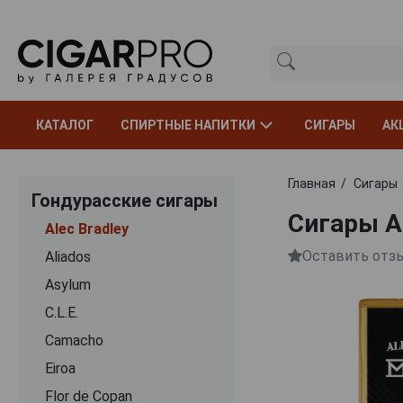
КАТАЛОГ
СПИРТНЫЕ НАПИТКИ
СИГАРЫ
АК
Главная
Сигары
Гондурасские сигары
Сигары A
Alec Bradley
Оставить отз
Aliados
Asylum
C.L.E.
Camacho
Eiroa
Flor de Copan