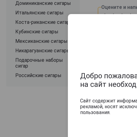
Доминиканские сигары
Оцените и нап
Итальянские сигары
Коста-риканские сигары
Кубинские сигары
Мексиканские сигары
Никарагуанские сигары
Подарочные наборы
сигар
Добро пожаловат
Российские сигары
на сайт необхо
Сайт содержит информац
рекламой, носят исклю
пользования.