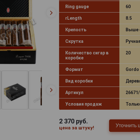
Ring gauge
60
rLength
8.5
Крепость
Выше 
Скрутка
Ручна
Количество сигар в
20
коробке
Формат
Gordo
Вид коробки
Дерев
Артикул
26671/
Условия продаж
Тольк
2 370
руб.
Уточнить 
цена за штуку!