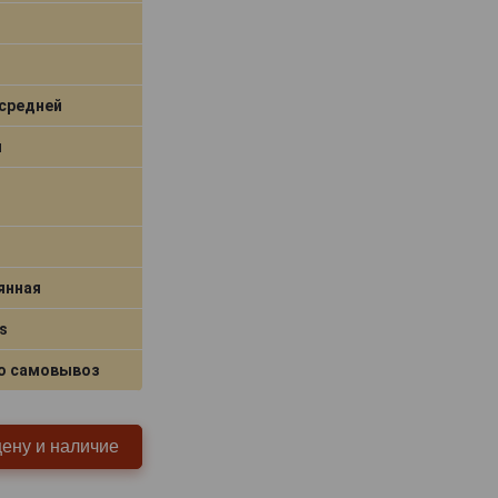
средней
я
янная
s
о самовывоз
цену и наличие