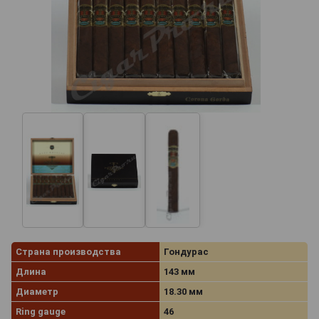
Страна производства
Гондурас
Длина
143 мм
Диаметр
18.30 мм
Ring gauge
46