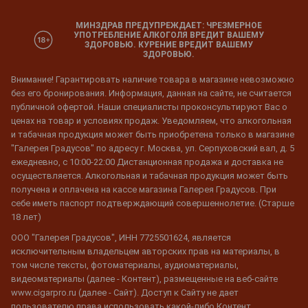
МИНЗДРАВ ПРЕДУПРЕЖДАЕТ: ЧРЕЗМЕРНОЕ
УПОТРЕБЛЕНИЕ АЛКОГОЛЯ ВРЕДИТ ВАШЕМУ
ЗДОРОВЬЮ. КУРЕНИЕ ВРЕДИТ ВАШЕМУ
ЗДОРОВЬЮ.
Внимание! Гарантировать наличие товара в магазине невозможно
без его бронирования. Информация, данная на сайте, не считается
публичной офертой. Наши специалисты проконсультируют Вас о
ценах на товар и условиях продаж. Уведомляем, что алкогольная
и табачная продукция может быть приобретена только в магазине
"Галерея Градусов" по адресу г. Москва, ул. Серпуховский вал, д. 5
ежедневно, с 10:00-22:00 Дистанционная продажа и доставка не
осуществляется. Алкогольная и табачная продукция может быть
получена и оплачена на кассе магазина Галерея Градусов. При
себе иметь паспорт подтверждающий совершеннолетие. (Старше
18 лет)
ООО "Галерея Градусов", ИНН 7725501624, является
исключительным владельцем авторских прав на материалы, в
том числе тексты, фотоматериалы, аудиоматериалы,
видеоматериалы (далее - Контент), размещенные на веб-сайте
www.cigarpro.ru (далее - Сайт). Доступ к Сайту не дает
пользователю права использовать какой-либо Контент,