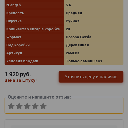
rLength
5.6
Крепость
Средняя
Скрутка
Ручная
Количество сигар в коробке
20
Формат
Corona Gorda
Вид коробки
Деревянная
Артикул
24603/s
Условия продаж
Только самовывоз
1 920
руб.
Уточнить цену и наличие
цена за штуку!
Оцените и напишите отзыв: