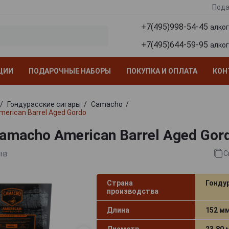
Пода
+7(495)998-54-45
алко
+7(495)644-59-95
алко
ЦИИ
ПОДАРОЧНЫЕ НАБОРЫ
ПОКУПКА И ОПЛАТА
КОН
Гондурасские сигары
Camacho
erican Barrel Aged Gordo
amacho American Barrel Aged Gor
ыв
С
Страна
Гонду
производства
Длина
152 м
Диаметр
23.80