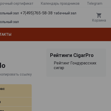
рочный сертификат
Календарь праздников
Telegram
+7(495)765-58-38
гольный зал
табачный зал
Корзина
гольный зал
ТАКТЫ
Рейтинги CigarPro
Рейтинг Гондурасских
do
сигар
копировать ссылку
рас
м
 мм