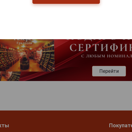
Перейти
кты
Покупат