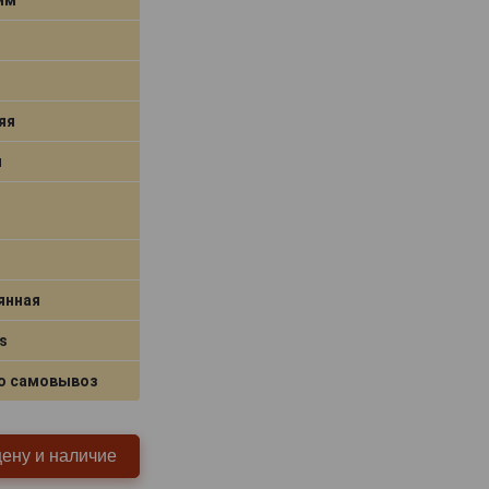
яя
я
янная
s
о самовывоз
цену и наличие