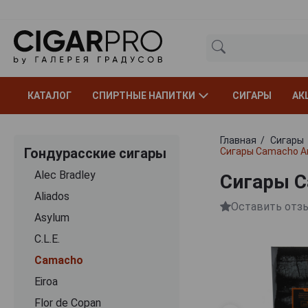
КАТАЛОГ
СПИРТНЫЕ НАПИТКИ
СИГАРЫ
АК
Главная
Сигары
Гондурасские сигары
Сигары Camacho Am
Alec Bradley
Сигары C
Aliados
Оставить отз
Asylum
C.L.E.
Camacho
Eiroa
Flor de Copan