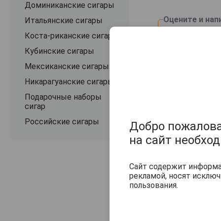
Доминиканские сигары
Оцените и нап
Итальянские сигары
Коста-риканские сигары
Кубинские сигары
Мексиканские сигары
Никарагуанские сигары
Подарочные наборы
сигар
Российские сигары
Добро пожаловат
на сайт необхо
Сайт содержит информац
рекламой, носят исклю
пользования.