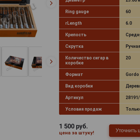
Ring gauge
60
rLength
6.0
Крепость
Средн
Скрутка
Ручна
Количество сигар в
20
коробке
Формат
Gordo
Вид коробки
Дерев
Артикул
28191/
Условия продаж
Тольк
1 500
руб.
Уточнить 
цена за штуку!