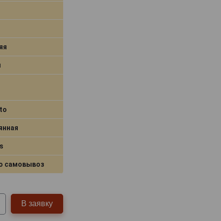
яя
я
to
янная
s
о самовывоз
В заявку