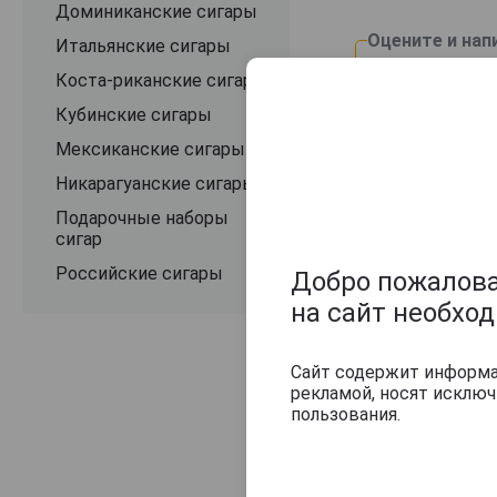
Доминиканские сигары
Оцените и нап
Итальянские сигары
Коста-риканские сигары
Кубинские сигары
Мексиканские сигары
Никарагуанские сигары
Подарочные наборы
сигар
Российские сигары
Добро пожаловат
на сайт необхо
Сайт содержит информац
рекламой, носят исклю
пользования.