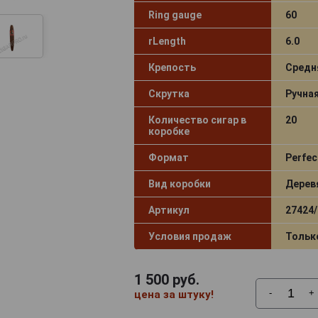
Ring gauge
60
rLength
6.0
Крепость
Средн
Скрутка
Ручна
Количество сигар в
20
коробке
Формат
Perfec
Вид коробки
Дерев
Артикул
27424/
Условия продаж
Тольк
1 500
руб.
-
+
цена за штуку!