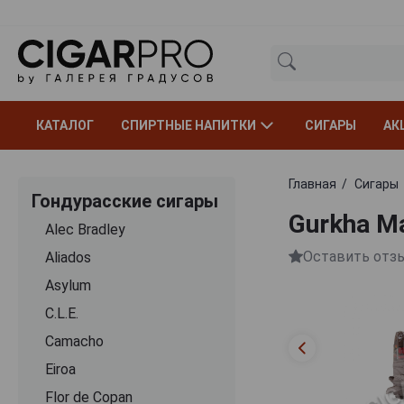
КАТАЛОГ
СПИРТНЫЕ НАПИТКИ
СИГАРЫ
АК
Главная
Сигары
Гондурасские сигары
Gurkha Ma
Alec Bradley
Оставить отз
Aliados
Asylum
C.L.E.
Camacho
Eiroa
Flor de Copan