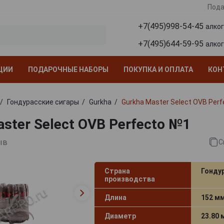
Пода
+7(495)998-54-45
алко
+7(495)644-59-95
алко
ЦИИ
ПОДАРОЧНЫЕ НАБОРЫ
ПОКУПКА И ОПЛАТА
КОН
Гондурасские сигары
Gurkha
Gurkha Master Select OVB Per
ster Select OVB Perfecto №1
ыв
С
Страна
Гонду
производства
Длина
152 м
Диаметр
23.80