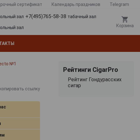
рочный сертификат
Календарь праздников
Telegram
+7(495)765-58-38
гольный зал
табачный зал
Корзина
гольный зал
ТАКТЫ
fecto №1
Рейтинги CigarPro
Рейтинг Гондурасских
сигар
копировать ссылку
рас
м
 мм