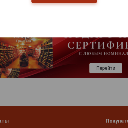
Перейти
кты
Покупат