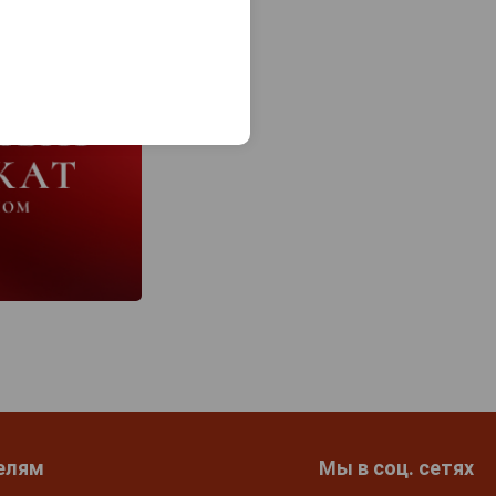
елям
Мы в соц. сетях