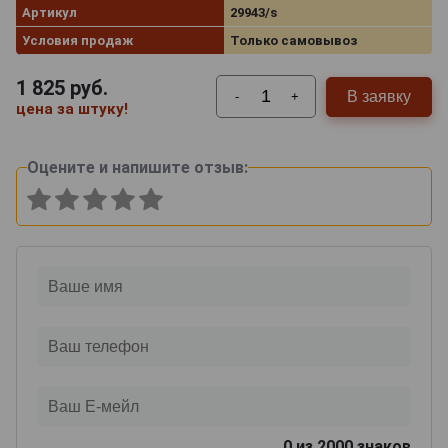
Артикул
29943/s
Условия продаж
Только самовывоз
1 825
руб.
В заявку
-
+
цена за штуку!
Оцените и напишите отзыв:
0
из 2000 знаков