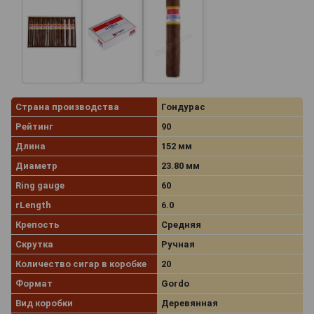
Страна производства
Гондурас
Рейтинг
90
Длина
152 мм
Диаметр
23.80 мм
Ring gauge
60
rLength
6.0
Крепость
Средняя
Скрутка
Ручная
Количество сигар в коробке
20
Формат
Gordo
Вид коробки
Деревянная