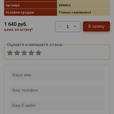
Артикул
29944/s
Условия продаж
Только самовывоз
1 640
руб.
В заявку
-
+
цена за штуку!
Оцените и напишите отзыв: