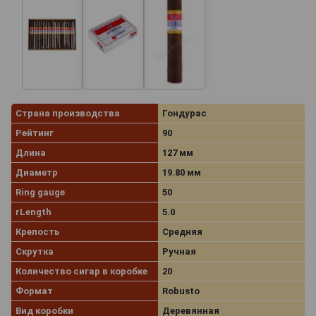
Страна производства
Гондурас
Рейтинг
90
Длина
127 мм
Диаметр
19.80 мм
Ring gauge
50
rLength
5.0
Крепость
Средняя
Скрутка
Ручная
Количество сигар в коробке
20
Формат
Robusto
Вид коробки
Деревянная