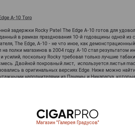
Edge A-10 Toro
ной задержки Rocky Patel The Edge A-10 готов для удовол
зданный в рамках празднования 10-й годовщины одной из
теля, The Edge, A-10 - не что иное, как демонстрационный
л на полки магазинов в 2004 году. A-10 стал результатом 
и усилий, поскольку Rocky требовал только лучшие таба
месь. Двойной покровный лист, используется листья madur
овались в оригинальных версиях Edge. Ниже можно найт
нтажными наполнителями из Панамы и Никарагуа, которые
и maduro можно найти утонченные ноты сладких специй и к
тки corojo появляются оттенки черного перца и земли. Кол
й смеси крайне ограничено.Отличная новость, Rocky Patel
нную оценку в 90 баллов, отметив: «Первые клубы пшени
более интенсивными по мере того, как горит сигара, а по
пряность».
Магазин "Галерея Градусов"
ишите отзыв: