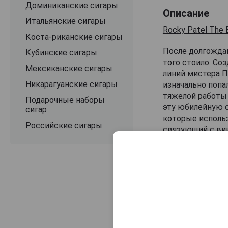
Доминиканские сигары
Описание
Итальянские сигары
Rocky Patel The 
Коста-риканские сигары
После долгождан
Кубинские сигары
того стоило. Со
Мексиканские сигары
линий мистера Па
Никарагуанские сигары
изначально попа
тяжелой работы 
Подарочные наборы
эту юбилейную с
сигар
которые использ
Российские сигары
связующий с ви
ядро. Из обертк
результате обер
летней юбилейно
получил заслуже
становятся все 
сладкие кедр и 
Оцените и нап