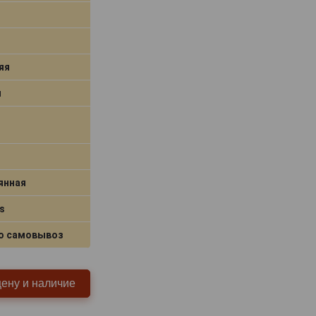
яя
я
янная
s
о самовывоз
цену и наличие