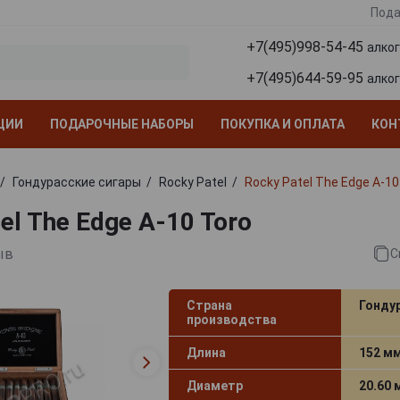
Пода
+7(495)998-54-45
алко
+7(495)644-59-95
алко
ЦИИ
ПОДАРОЧНЫЕ НАБОРЫ
ПОКУПКА И ОПЛАТА
КОН
Гондурасские сигары
Rocky Patel
Rocky Patel The Edge A-10
el The Edge A-10 Toro
ыв
С
Страна
Гонду
производства
Длина
152 м
Диаметр
20.60