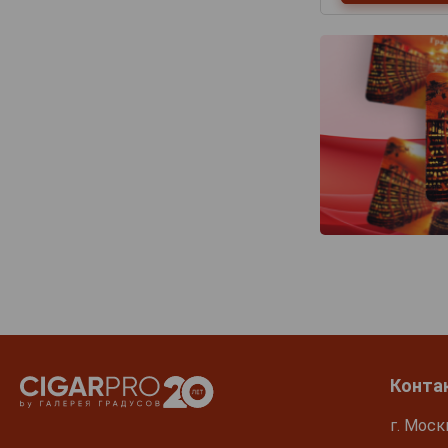
Конта
г. Моск