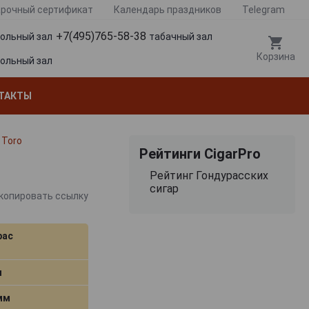
рочный сертификат
Календарь праздников
Telegram
+7(495)765-58-38
гольный зал
табачный зал
Корзина
гольный зал
ТАКТЫ
 Toro
Рейтинги CigarPro
Рейтинг Гондурасских
сигар
копировать ссылку
рас
м
 мм