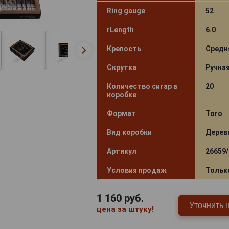
Ring gauge
52
rLength
6.0
Крепость
Средн
Скрутка
Ручна
Количество сигар в
20
коробке
Формат
Toro
Вид коробки
Дерев
Артикул
26659/
Условия продаж
Тольк
1 160
руб.
Уточнить 
цена за штуку!