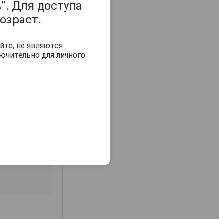
”. Для доступа
озраст.
йте, не являются
ючительно для личного
з 2000 знаков