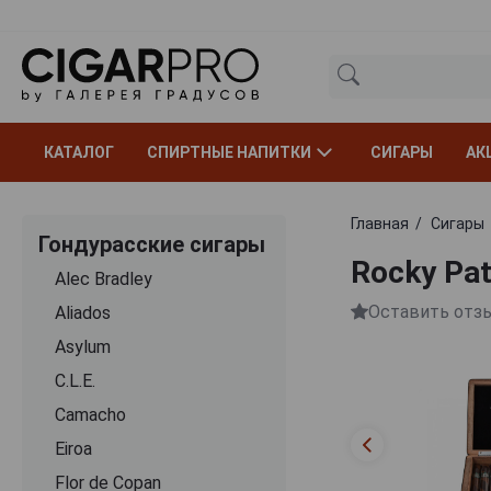
КАТАЛОГ
СПИРТНЫЕ НАПИТКИ
СИГАРЫ
АК
Главная
Сигары
Гондурасские сигары
Rocky Pat
Alec Bradley
Оставить отз
Aliados
Asylum
C.L.E.
Camacho
Eiroa
Flor de Copan