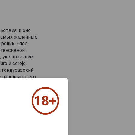
ьствия, и оно
 самых желанных
 ролик. Edge
интенсивной
ки, украшающие
o и corojo,
и гондурасский
 заполняют его
ожи, а в
ичество этой 10-
 The Edge A-10
цы и чая
зже появляются