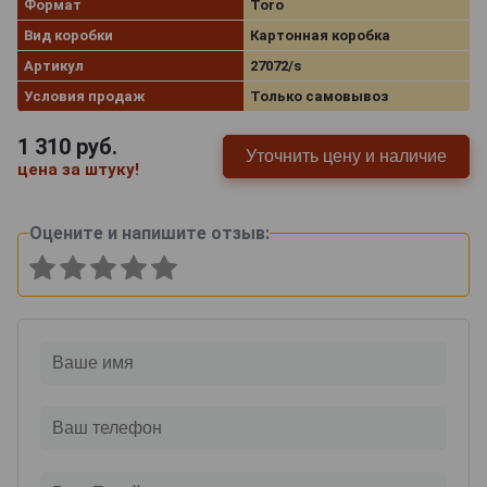
Формат
Toro
Вид коробки
Картонная коробка
Артикул
27072/s
Условия продаж
Только самовывоз
1 310
руб.
Уточнить цену и наличие
цена за штуку!
Оцените и напишите отзыв: