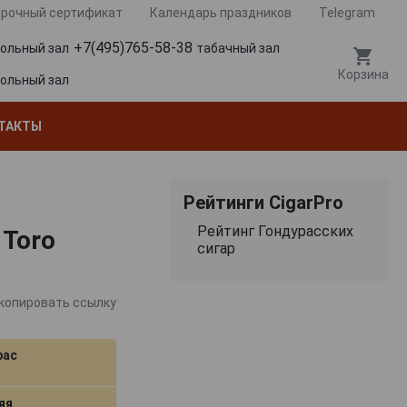
рочный сертификат
Календарь праздников
Telegram
+7(495)765-58-38
гольный зал
табачный зал
Корзина
гольный зал
ТАКТЫ
Рейтинги CigarPro
Рейтинг Гондурасских
 Toro
сигар
копировать ссылку
рас
яя