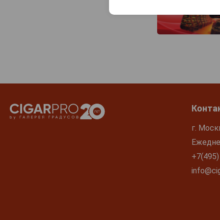
Конта
г. Моск
Ежеднев
+7(495)
info@cig