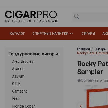
КАТАЛОГ
СПИРТНЫЕ НАПИТКИ
СИГАРЫ
АК
Главная
Сигары
Гондурасские сигары
Rocky Patel Limited
Alec Bradley
Rocky Pat
Aliados
Sampler
Asylum
Оставить отз
C.L.E.
Camacho
Eiroa
Flor de Copan