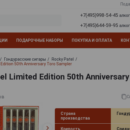
Пода
+7(495)998-54-45
алко
+7(495)644-59-95
алко
ЦИИ
ПОДАРОЧНЫЕ НАБОРЫ
ПОКУПКА И ОПЛАТА
КОН
Гондурасские сигары
Rocky Patel
 Edition 50th Anniversary Toro Sampler
el Limited Edition 50th Anniversary
ыв
С
Страна
Гонду
производства
Крепость
Средн