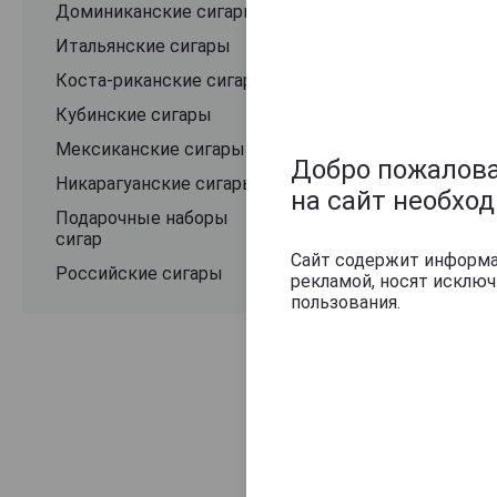
Доминиканские сигары
Итальянские сигары
Коста-риканские сигары
Кубинские сигары
Мексиканские сигары
Добро пожаловат
Никарагуанские сигары
на сайт необхо
Подарочные наборы
сигар
Сайт содержит информац
Российские сигары
рекламой, носят исклю
пользования.