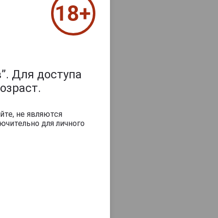
з 2000 знаков
”. Для доступа
озраст.
йте, не являются
ючительно для личного