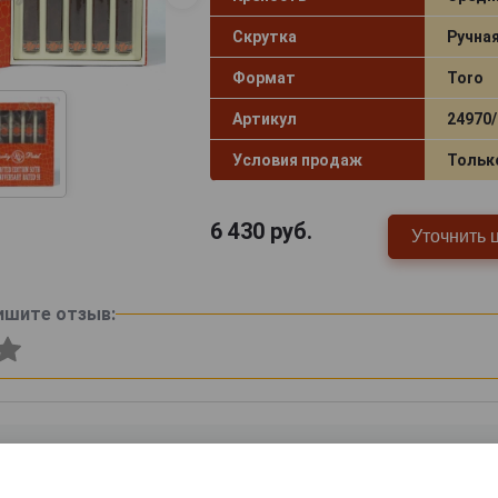
Скрутка
Ручна
Формат
Toro
Артикул
24970/
Условия продаж
Тольк
6 430
руб.
Уточнить 
ишите отзыв: