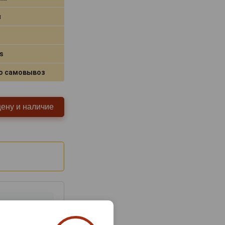
я
s
о самовывоз
цену и наличие