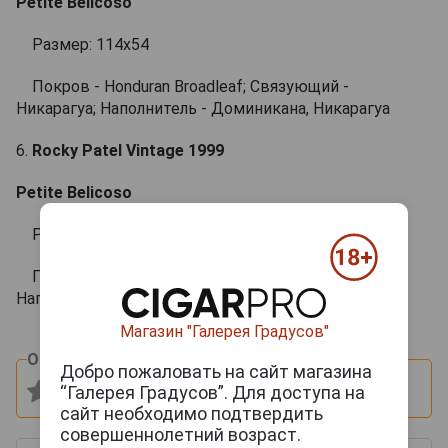
Petite Belicoso
Размер: 114х54
Покров - Honduran Broadleaf; Связующий -
Никарагуа; Наполнитель - Доминикана, Никарагуа
6.
Rocky Patel Vintage 1999
Petite Belicoso
Размер: 114х54
Покров - Connecticut; Связующий - Никарагуа;
Наполнитель - Доминикана, Никарагуа
Магазин "Галерея Градусов"
Оцените и напишите отзыв:
Добро пожаловать на сайт магазина
“Галерея Градусов”. Для доступа на
сайт необходимо подтвердить
совершеннолетний возраст.