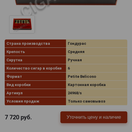
Страна производства
Гондурас
Крепость
Средняя
Скрутка
Ручная
Количество сигар в коробке
6
Формат
Petite Belicoso
Вид коробки
Картонная коробка
Артикул
24968/s
Условия продаж
Только самовывоз
7 720
руб.
Уточнить цену и наличие