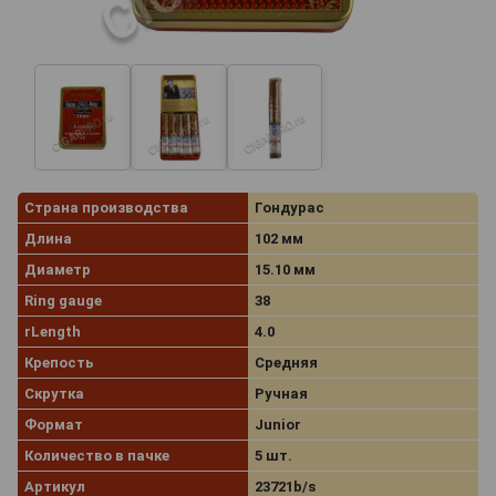
Страна производства
Гондурас
Длина
102 мм
Диаметр
15.10 мм
Ring gauge
38
rLength
4.0
Крепость
Средняя
Скрутка
Ручная
Формат
Junior
Количество в пачке
5 шт.
Артикул
23721b/s