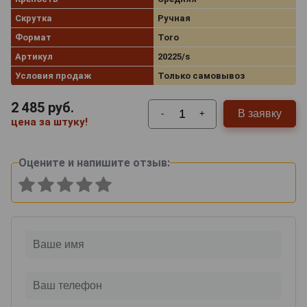
Скрутка
Ручная
Формат
Toro
Артикул
20225/s
Условия продаж
Только самовывоз
2 485
руб.
В заявку
-
+
цена за штуку!
Оцените и напишите отзыв: