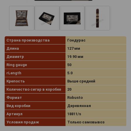
Страна производства
Гондурас
Длина
127 мм
Диаметр
19.90 мм
Ring gauge
50
rLength
5.0
Крепость
Выше средней
Количество сигар в коробке
20
Формат
Robusto
Вид коробки
Деревянная
Артикул
18811/s
Условия продаж
Только самовывоз