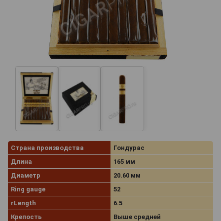
Страна производства
Гондурас
Длина
165 мм
Диаметр
20.60 мм
Ring gauge
52
rLength
6.5
Крепость
Выше средней